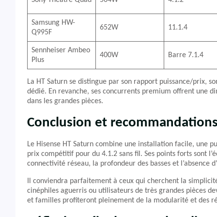
Sony Theatre Quad
504W
4.1.2
Samsung HW-
652W
11.1.4
Q995F
Sennheiser Ambeo
400W
Barre 7.1.4
Plus
La HT Saturn se distingue par son rapport puissance/prix, son 
dédié. En revanche, ses concurrents premium offrent une di
dans les grandes pièces.
Conclusion et recommandation
Le Hisense HT Saturn combine une installation facile, une p
prix compétitif pour du 4.1.2 sans fil. Ses points forts sont 
connectivité réseau, la profondeur des basses et l’absence d
Il conviendra parfaitement à ceux qui cherchent la simplic
cinéphiles aguerris ou utilisateurs de très grandes pièces d
et familles profiteront pleinement de la modularité et des 