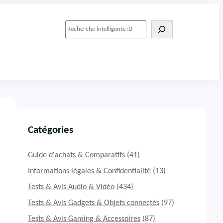
R
e
c
h
e
r
c
h
e
r
Catégories
Guide d'achats & Comparatifs
(41)
Informations légales & Confidentialité
(13)
Tests & Avis Audio & Vidéo
(434)
Tests & Avis Gadgets & Objets connectés
(97)
Tests & Avis Gaming & Accessoires
(87)