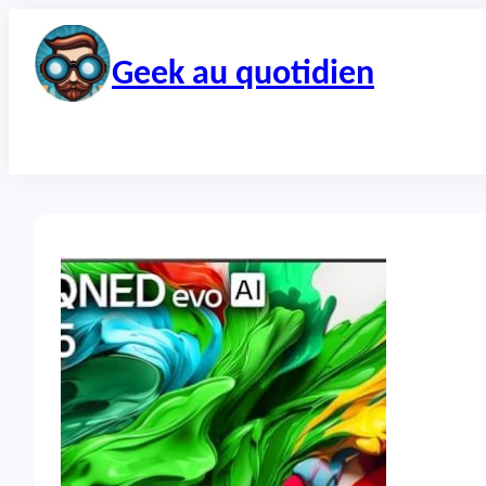
Aller
au
contenu
Geek au quotidien