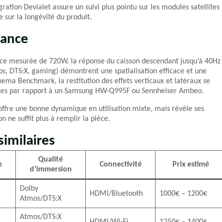
gration Devialet assure un suivi plus pointu sur les modules satellites
 sur la longévité du produit.
mance
nce mesurée de 720W, la réponse du caisson descendant jusqu’à 40Hz
os, DTS:X, gaming) démontrent une spatialisation efficace et une
ema Benchmark, la restitution des effets verticaux et latéraux se
asses par rapport à un Samsung HW-Q995F ou Sennheiser Ambeo.
t offre une bonne dynamique en utilisation mixte, mais révèle ses
n ne suffit plus à remplir la pièce.
imilaires
Qualité
e
Connectivité
Prix estimé
d’immersion
Dolby
HDMI/Bluetooth
1000€ – 1200€
Atmos/DTS:X
Atmos/DTS:X