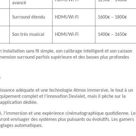
HDMI/Wi-Fi
1250€ – 1400€
avancé
Surround étendu
HDMI/Wi-Fi
1600€ – 1800€
Son très musical
HDMI/Wi-Fi
1400€ – 1650€
installation sans fil simple, son calibrage intelligent et son caisson
mension surround parfois supérieure et des basses plus profondes
s
uissance adéquate et une technologie Atmos immersive, le tout à un
l’équipement complet et l’innovation Devialet, mais il pêche sur la
’application dédiée.
ité, l’immersion et une expérience cinématographique quotidienne. Le
evront envisager des systèmes plus puissants ou évolutifs. Les gamers
réglages automatiques.