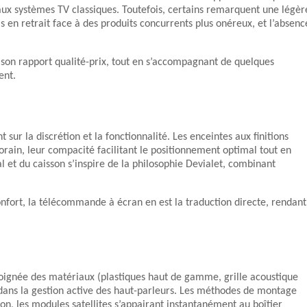
 aux systèmes TV classiques. Toutefois, certains remarquent une légèr
is en retrait face à des produits concurrents plus onéreux, et l’absenc
 son rapport qualité-prix, tout en s’accompagnant de quelques
ent.
sur la discrétion et la fonctionnalité. Les enceintes aux finitions
in, leur compacité facilitant le positionnement optimal tout en
l et du caisson s’inspire de la philosophie Devialet, combinant
nfort, la télécommande à écran en est la traduction directe, rendant
oignée des matériaux (plastiques haut de gamme, grille acoustique
dans la gestion active des haut-parleurs. Les méthodes de montage
ation, les modules satellites s’appairant instantanément au boîtier