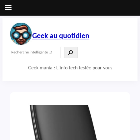
Aller
au
contenu
Geek au quotidien
R
e
c
Geek mania : L'info tech testée pour vous
h
e
r
c
h
e
r