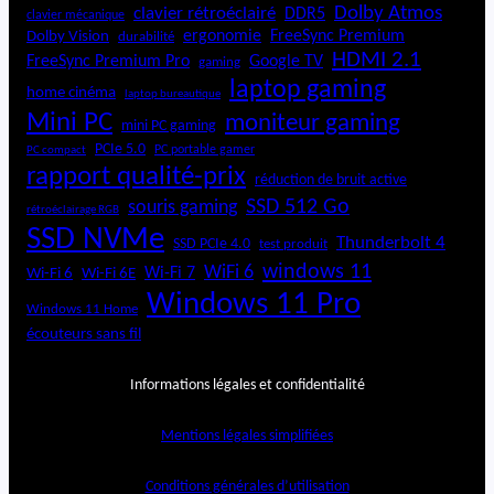
Dolby Atmos
clavier rétroéclairé
DDR5
clavier mécanique
ergonomie
FreeSync Premium
Dolby Vision
durabilité
HDMI 2.1
FreeSync Premium Pro
Google TV
gaming
laptop gaming
home cinéma
laptop bureautique
Mini PC
moniteur gaming
mini PC gaming
PCIe 5.0
PC portable gamer
PC compact
rapport qualité-prix
réduction de bruit active
SSD 512 Go
souris gaming
rétroéclairage RGB
SSD NVMe
Thunderbolt 4
SSD PCIe 4.0
test produit
windows 11
WiFi 6
Wi-Fi 6E
Wi-Fi 7
Wi-Fi 6
Windows 11 Pro
Windows 11 Home
écouteurs sans fil
Informations légales et confidentialité
Mentions légales simplifiées
Conditions générales d’utilisation