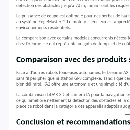
dans des jardins présentant reliefs modérés allant jusqu’à 2
détection des obstacles jusqu’à 70 m, minimisant les risques 
La puissance de coupe est optimale pour des herbes de haute
au système EdgeMaster™. Le moteur silencieux est apprécié da
environnements résidentiels.
La comparaison avec certains modèles concurrents nécessite 
chez Dreame, ce qui représente un gain de temps et de coût
Comparaison avec des produits s
Face à d’autres robots tondeuses autonomes, le Dreame A2 
sans fil périphérique ni station GPS complexe. Tandis que cer
bien délimité, l’A2 offre une autonomie et une simplicité d’
La combinaison LiDAR 3D et caméra IA pour la navigation es
ce qui améliore nettement la détection des obstacles et la 
place ce robot dans la catégorie des appareils adaptés aux
Conclusion et recommandation