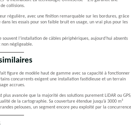
6,5° d’inclinaison. La technologie OmniSense™ 2.0 garantit une
de collisions.
ur régulière, avec une finition remarquable sur les bordures, grâce
ns les essais pour son faible bruit en usage, un vrai plus pour les
souvent l’installation de câbles périphériques, aujourd’hui absents
 non négligeable.
imilaires
fait figure de modèle haut de gamme avec sa capacité à fonctionner
tains concurrents exigent une installation fastidieuse et un terrain
usage accrues.
t plus avancée que la majorité des solutions purement LiDAR ou GPS
qualité de la cartographie. Sa couverture étendue jusqu’à 3000 m²
 grandes pelouses, un segment encore peu exploité par la concurrence
s