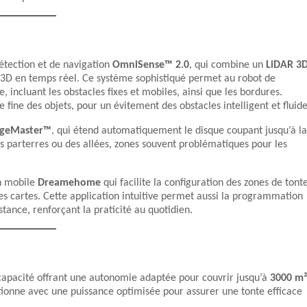
tection et de navigation
OmniSense™ 2.0
, qui combine un
LiDAR 3
3D en temps réel. Ce système sophistiqué permet au robot de
, incluant les obstacles fixes et mobiles, ainsi que les bordures.
 fine des objets, pour un évitement des obstacles intelligent et fluide
geMaster™
, qui étend automatiquement le disque coupant jusqu’à la
es parterres ou des allées, zones souvent problématiques pour les
on mobile
Dreamehome
qui facilite la configuration des zones de tonte
les cartes. Cette application intuitive permet aussi la programmation
stance, renforçant la praticité au quotidien.
 capacité offrant une autonomie adaptée pour couvrir jusqu’à
3000 m²
tionne avec une puissance optimisée pour assurer une tonte efficace