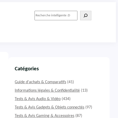
R
e
c
h
e
r
c
h
e
r
Catégories
Guide d'achats & Comparatifs
(41)
Informations légales & Confidentialité
(13)
Tests & Avis Audio & Vidéo
(434)
Tests & Avis Gadgets & Objets connectés
(97)
Tests & Avis Gaming & Accessoires
(87)