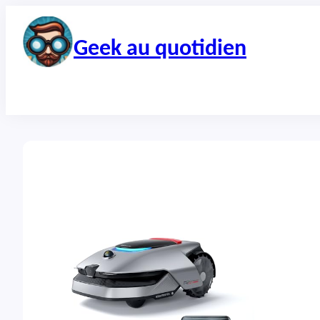
Aller
au
contenu
Geek au quotidien