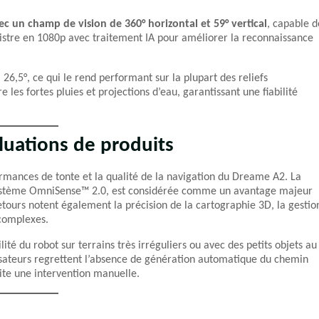
c un champ de vision de 360° horizontal et 59° vertical
, capable d
istre en 1080p avec traitement IA pour améliorer la reconnaissance
 26,5°, ce qui le rend performant sur la plupart des reliefs
e les fortes pluies et projections d’eau, garantissant une fiabilité
luations de produits
ormances de tonte et la qualité de la navigation du Dreame A2. La
 système OmniSense™ 2.0, est considérée comme un avantage majeur
retours notent également la précision de la cartographie 3D, la gestio
 complexes.
ité du robot sur terrains très irréguliers ou avec des petits objets au
ilisateurs regrettent l’absence de génération automatique du chemin
site une intervention manuelle.