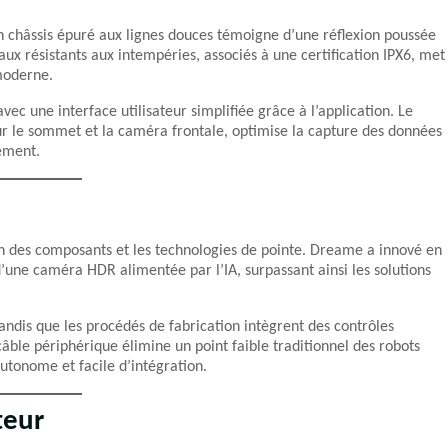
n châssis épuré aux lignes douces témoigne d’une réflexion poussée
ux résistants aux intempéries, associés à une certification IPX6, met
 moderne.
ec une interface utilisateur simplifiée grâce à l’application. Le
 le sommet et la caméra frontale, optimise la capture des données
ement.
on des composants et les technologies de pointe. Dreame a innové en
’une caméra HDR alimentée par l’IA, surpassant ainsi les solutions
tandis que les procédés de fabrication intègrent des contrôles
âble périphérique élimine un point faible traditionnel des robots
utonome et facile d’intégration.
teur