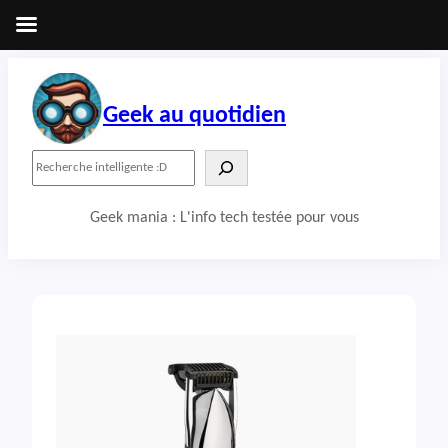
Aller
au
contenu
Geek au quotidien
R
e
c
Geek mania : L'info tech testée pour vous
h
e
r
c
h
e
r