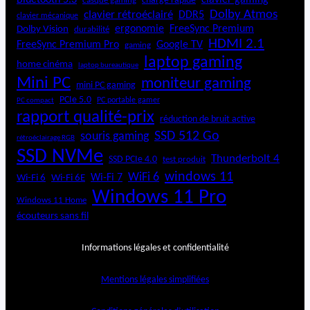
charge rapide
casque gaming
Dolby Atmos
clavier rétroéclairé
DDR5
clavier mécanique
ergonomie
FreeSync Premium
Dolby Vision
durabilité
HDMI 2.1
FreeSync Premium Pro
Google TV
gaming
laptop gaming
home cinéma
laptop bureautique
Mini PC
moniteur gaming
mini PC gaming
PCIe 5.0
PC portable gamer
PC compact
rapport qualité-prix
réduction de bruit active
SSD 512 Go
souris gaming
rétroéclairage RGB
SSD NVMe
Thunderbolt 4
SSD PCIe 4.0
test produit
windows 11
WiFi 6
Wi-Fi 6E
Wi-Fi 7
Wi-Fi 6
Windows 11 Pro
Windows 11 Home
écouteurs sans fil
Informations légales et confidentialité
Mentions légales simplifiées