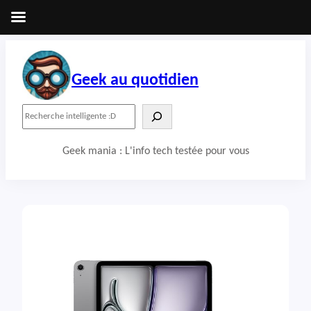
Aller
au
contenu
Geek au quotidien
R
e
c
Geek mania : L'info tech testée pour vous
h
e
r
c
h
e
r