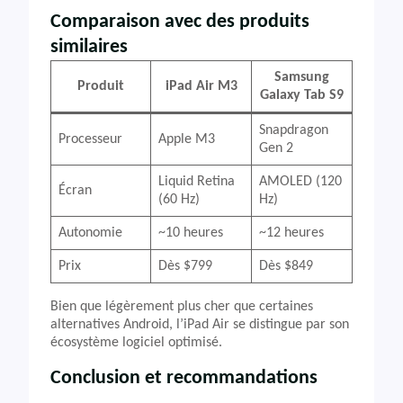
Comparaison avec des produits
similaires
Samsung
Produit
iPad Air M3
Galaxy Tab S9
Snapdragon
Processeur
Apple M3
Gen 2
Liquid Retina
AMOLED (120
Écran
(60 Hz)
Hz)
Autonomie
~10 heures
~12 heures
Prix
Dès $799
Dès $849
Bien que légèrement plus cher que certaines
alternatives Android, l’iPad Air se distingue par son
écosystème logiciel optimisé.
Conclusion et recommandations