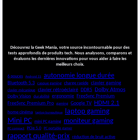
Découvrez la Geek Mania, votre source incontournable pour des
tests approfondis de produits tech. Nous analysons, comparons et
évaluons les dernières innovations pour vous aider à faire les
meilleurs choix.
autonomie longue durée
6 pouces
Android 15
Bluetooth 5.3
clavier gaming
charge rapide
casque gaming
Dolby Atmos
clavier rétroéclairé
DDR5
clavier mécanique
ergonomie
FreeSync Premium
Dolby Vision
durabilité
HDMI 2.1
FreeSync Premium Pro
Google TV
gaming
laptop gaming
home cinéma
laptop bureautique
Mini PC
moniteur gaming
mini PC gaming
PCIe 5.0
PC portable gamer
PC compact
rapport qualité-prix
réduction de bruit active