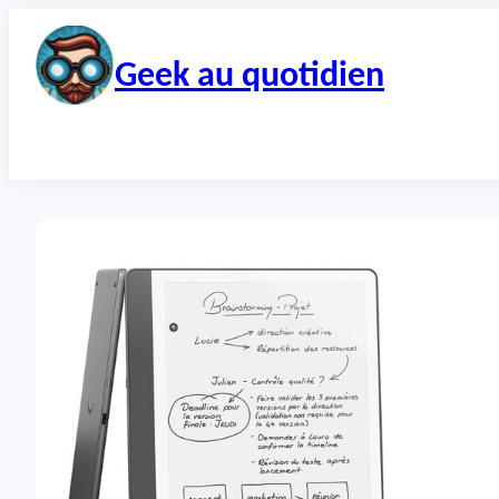
Aller
au
contenu
Geek au quotidien