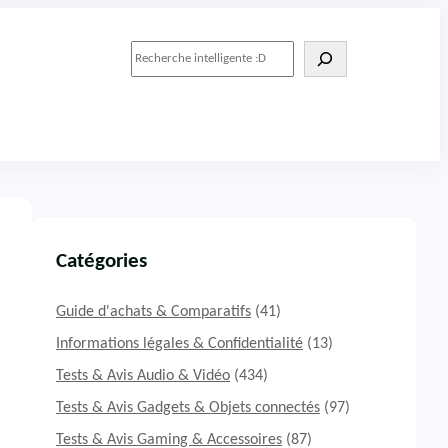
R
e
c
h
e
r
c
h
e
r
Catégories
Guide d'achats & Comparatifs
(41)
Informations légales & Confidentialité
(13)
Tests & Avis Audio & Vidéo
(434)
Tests & Avis Gadgets & Objets connectés
(97)
Tests & Avis Gaming & Accessoires
(87)