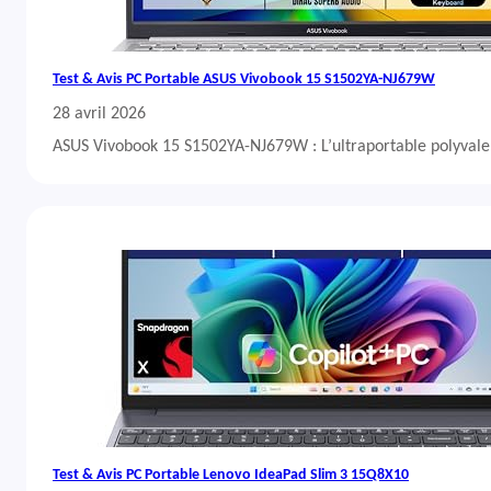
Test & Avis PC Portable ASUS Vivobook 15 S1502YA-NJ679W
28 avril 2026
ASUS Vivobook 15 S1502YA-NJ679W : L’ultraportable polyvalent
Test & Avis PC Portable Lenovo IdeaPad Slim 3 15Q8X10