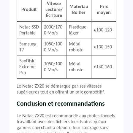
Vitesse
Matériau
Prix
Produit
Lecture/
Boîtier
moyen
Écriture
Netac SSD
2000/170
Plastique
€100-120
Portable
0 Mo/s
léger
Samsung
1050/100
Métal
€130-150
T7
0 Mo/s
robuste
SanDisk
1050/100
Métal
Extreme
€140-160
0 Mo/s
robuste
Pro
Le Netac ZX20 se démarque par ses vitesses
supérieures tout en offrant un prix compétitif.
Conclusion et recommandations
Le Netac ZX20 est recommandé aux professionnels
travaillant avec des fichiers lourds ainsi qu’aux
gamers cherchant à étendre leur stockage sans