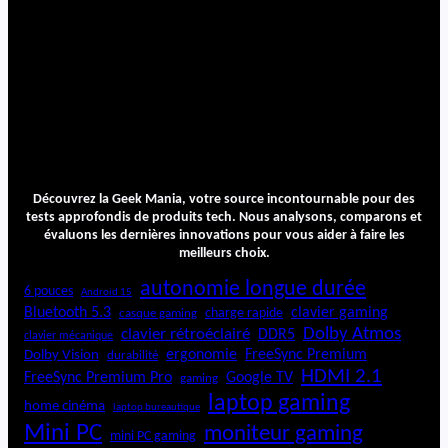
Découvrez la Geek Mania, votre source incontournable pour des
tests approfondis de produits tech. Nous analysons, comparons et
évaluons les dernières innovations pour vous aider à faire les
meilleurs choix.
autonomie longue durée
6 pouces
Android 15
Bluetooth 5.3
clavier gaming
charge rapide
casque gaming
Dolby Atmos
clavier rétroéclairé
DDR5
clavier mécanique
ergonomie
FreeSync Premium
Dolby Vision
durabilité
HDMI 2.1
FreeSync Premium Pro
Google TV
gaming
laptop gaming
home cinéma
laptop bureautique
Mini PC
moniteur gaming
mini PC gaming