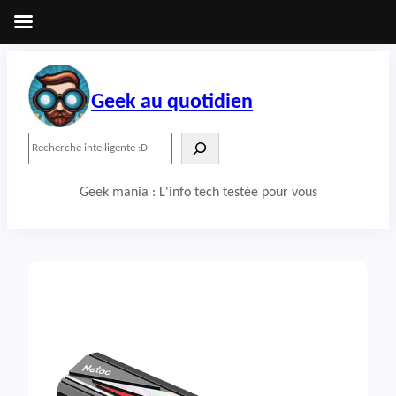
Aller
au
contenu
Geek au quotidien
R
e
c
Geek mania : L'info tech testée pour vous
h
e
r
c
h
e
r