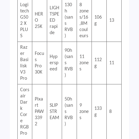
Logi
130
8
LIGH
tech
h
zone
HER
TSPE
G50
(san
s/16
106
O
ED
13
2 X
s
,8M
g
25K
rapi
PLU
RVB
coul
de
S
)
eurs
Raz
90h
er
Focu
Hyp
(san
11
Basi
s
112
ersp
s
zone
11
lisk
Pro
g
eed
RVB
s
V3
30K
)
Pro
Cors
air
Pixa
50h
Dar
rt
SLIP
(san
9
k
133
PAW
STR
s
zone
8
Cor
g
339
EAM
RVB
s
e
2
)
RGB
Pro