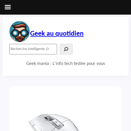
Aller
au
contenu
Geek au quotidien
R
e
c
Geek mania : L'info tech testée pour vous
h
e
r
c
h
e
r