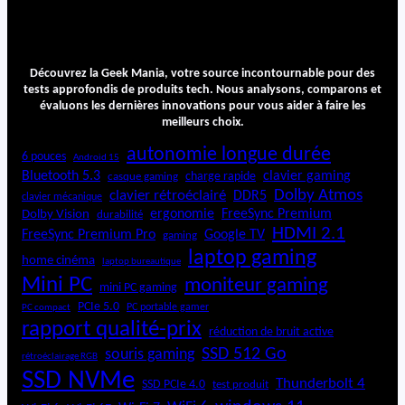
Découvrez la Geek Mania, votre source incontournable pour des
tests approfondis de produits tech. Nous analysons, comparons et
évaluons les dernières innovations pour vous aider à faire les
meilleurs choix.
autonomie longue durée
6 pouces
Android 15
Bluetooth 5.3
clavier gaming
charge rapide
casque gaming
Dolby Atmos
clavier rétroéclairé
DDR5
clavier mécanique
ergonomie
FreeSync Premium
Dolby Vision
durabilité
HDMI 2.1
FreeSync Premium Pro
Google TV
gaming
laptop gaming
home cinéma
laptop bureautique
Mini PC
moniteur gaming
mini PC gaming
PCIe 5.0
PC portable gamer
PC compact
rapport qualité-prix
réduction de bruit active
SSD 512 Go
souris gaming
rétroéclairage RGB
SSD NVMe
Thunderbolt 4
SSD PCIe 4.0
test produit