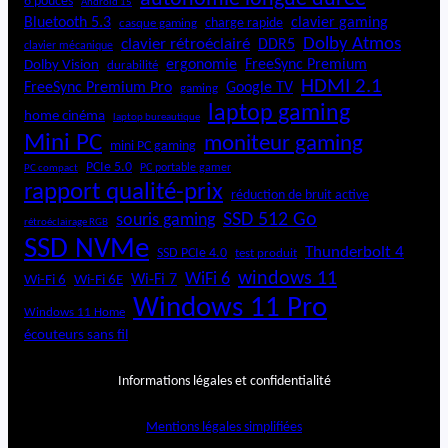
6 pouces
Android 15
Bluetooth 5.3
clavier gaming
charge rapide
casque gaming
Dolby Atmos
clavier rétroéclairé
DDR5
clavier mécanique
ergonomie
FreeSync Premium
Dolby Vision
durabilité
HDMI 2.1
FreeSync Premium Pro
Google TV
gaming
laptop gaming
home cinéma
laptop bureautique
Mini PC
moniteur gaming
mini PC gaming
PCIe 5.0
PC portable gamer
PC compact
rapport qualité-prix
réduction de bruit active
SSD 512 Go
souris gaming
rétroéclairage RGB
SSD NVMe
Thunderbolt 4
SSD PCIe 4.0
test produit
windows 11
WiFi 6
Wi-Fi 6E
Wi-Fi 7
Wi-Fi 6
Windows 11 Pro
Windows 11 Home
écouteurs sans fil
Informations légales et confidentialité
Mentions légales simplifiées