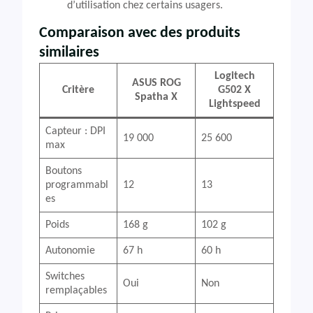
d’utilisation chez certains usagers.
Comparaison avec des produits
similaires
Logitech
ASUS ROG
Critère
G502 X
Spatha X
Lightspeed
Capteur : DPI
19 000
25 600
max
Boutons
programmabl
12
13
es
Poids
168 g
102 g
Autonomie
67 h
60 h
Switches
Oui
Non
remplaçables