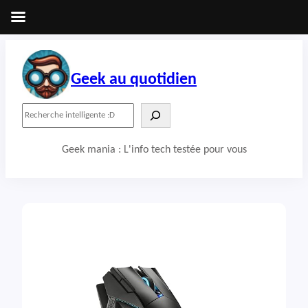
Aller
au
contenu
Geek au quotidien
R
e
c
Geek mania : L'info tech testée pour vous
h
e
r
c
h
e
r