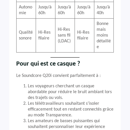
Autono
Jusqu’à
Jusqu’à
Jusqu’à
Jusqu’à
mie
60h
60h
60h
40h
Bonne
Hi-Res
mais
Qualité
Hi-Res
Hi-Res
sans fil
moins
sonore
filaire
filaire
(LDAC)
détaillé
e
Pour qui est ce casque ?
Le Soundcore Q20i convient parfaitement à :
Les voyageurs cherchant un casque
abordable pour réduire le bruit ambiant lors
des trajets ou vols.
Les télétravailleurs souhaitant s’isoler
efficacement tout en restant connectés grâce
au mode Transparence.
Les amateurs de basses puissantes qui
souhaitent personnaliser leur expérience