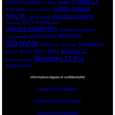
HDMI 2.1
FreeSync Premium Pro
Google TV
gaming
laptop gaming
home cinéma
laptop bureautique
Mini PC
moniteur gaming
mini PC gaming
PCIe 5.0
PC portable gamer
PC compact
rapport qualité-prix
réduction de bruit active
SSD 512 Go
souris gaming
rétroéclairage RGB
SSD NVMe
Thunderbolt 4
SSD PCIe 4.0
test produit
windows 11
WiFi 6
Wi-Fi 6E
Wi-Fi 7
Wi-Fi 6
Windows 11 Pro
Windows 11 Home
écouteurs sans fil
Informations légales et confidentialité
Mentions légales simplifiées
Conditions générales d’utilisation
Anonymat et confidentialité