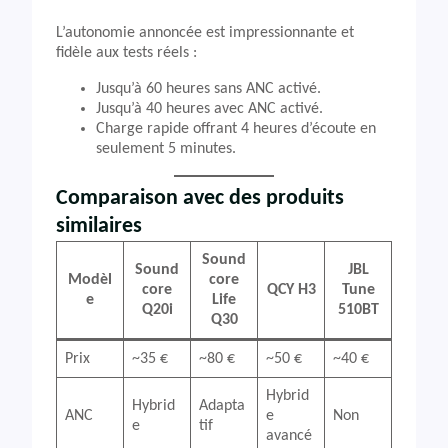
L’autonomie annoncée est impressionnante et
fidèle aux tests réels :
Jusqu’à 60 heures sans ANC activé.
Jusqu’à 40 heures avec ANC activé.
Charge rapide offrant 4 heures d’écoute en
seulement 5 minutes.
Comparaison avec des produits
similaires
Sound
Sound
JBL
Modèl
core
core
QCY H3
Tune
e
Life
Q20i
510BT
Q30
Prix
~35 €
~80 €
~50 €
~40 €
Hybrid
Hybrid
Adapta
ANC
e
Non
e
tif
avancé