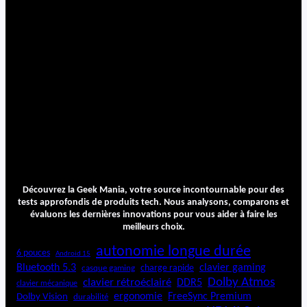
Découvrez la Geek Mania, votre source incontournable pour des
tests approfondis de produits tech. Nous analysons, comparons et
évaluons les dernières innovations pour vous aider à faire les
meilleurs choix.
autonomie longue durée
6 pouces
Android 15
Bluetooth 5.3
clavier gaming
charge rapide
casque gaming
Dolby Atmos
clavier rétroéclairé
DDR5
clavier mécanique
ergonomie
FreeSync Premium
Dolby Vision
durabilité