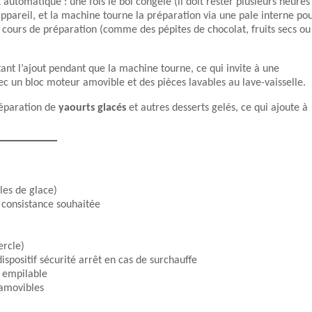
utomatique : une fois le bol congelé (il doit rester plusieurs heures
l’appareil, et la machine tourne la préparation via une pale interne po
en cours de préparation (comme des pépites de chocolat, fruits secs ou
itant l’ajout pendant que la machine tourne, ce qui invite à une
vec un bloc moteur amovible et des pièces lavables au lave-vaisselle.
préparation de
yaourts glacés
et autres desserts gelés, ce qui ajoute à
les de glace)
 consistance souhaitée
ercle)
spositif sécurité arrêt en cas de surchauffe
 empilable
 amovibles