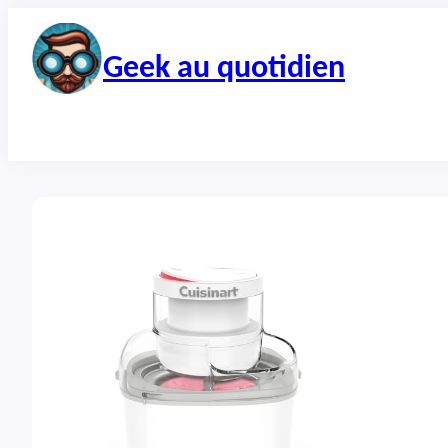
Aller
au
contenu
Geek au quotidien