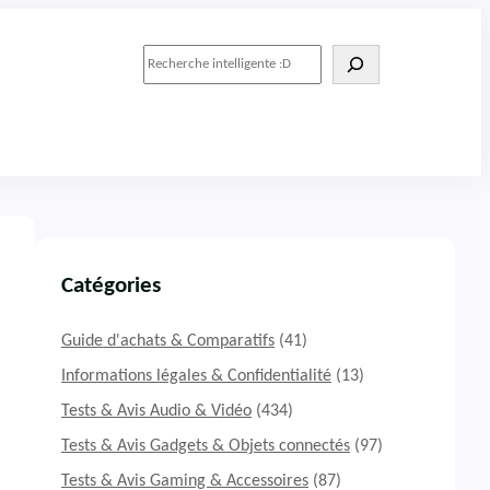
R
e
c
h
e
r
c
h
e
r
Catégories
Guide d'achats & Comparatifs
(41)
Informations légales & Confidentialité
(13)
Tests & Avis Audio & Vidéo
(434)
Tests & Avis Gadgets & Objets connectés
(97)
Tests & Avis Gaming & Accessoires
(87)