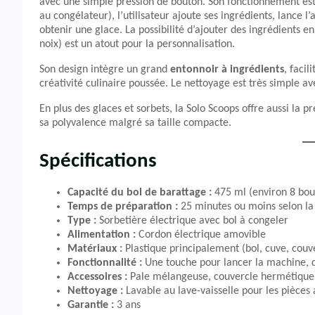
avec une simple pression de bouton. Son fonctionnement est a
au congélateur), l’utilisateur ajoute ses ingrédients, lance 
obtenir une glace. La possibilité d’ajouter des ingrédients 
noix) est un atout pour la personnalisation.
Son design intègre un grand
entonnoir à ingrédients
, facil
créativité culinaire poussée. Le nettoyage est très simple a
En plus des glaces et sorbets, la Solo Scoops offre aussi la 
sa polyvalence malgré sa taille compacte.
Spécifications
Capacité du bol de barattage :
475 ml (environ 8 bou
Temps de préparation :
25 minutes ou moins selon la
Type :
Sorbetière électrique avec bol à congeler
Alimentation :
Cordon électrique amovible
Matériaux :
Plastique principalement (bol, cuve, couv
Fonctionnalité :
Une touche pour lancer la machine, di
Accessoires :
Pale mélangeuse, couvercle hermétique
Nettoyage :
Lavable au lave-vaisselle pour les pièces
Garantie :
3 ans