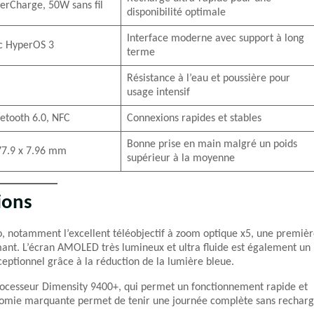
erCharge, 50W sans fil
disponibilité optimale
Interface moderne avec support à long
c HyperOS 3
terme
Résistance à l’eau et poussière pour
usage intensif
uetooth 6.0, NFC
Connexions rapides et stables
Bonne prise en main malgré un poids
 77.9 x 7.96 mm
supérieur à la moyenne
ions
o, notamment l’excellent téléobjectif à zoom optique x5, une premiè
rmant. L’écran AMOLED très lumineux et ultra fluide est également un
xceptionnel grâce à la réduction de la lumière bleue.
 processeur Dimensity 9400+, qui permet un fonctionnement rapide et
tonomie marquante permet de tenir une journée complète sans rechar