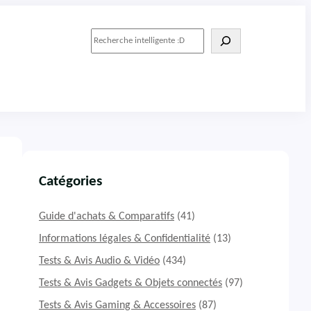
R
e
c
h
e
r
c
h
e
r
Catégories
Guide d'achats & Comparatifs
(41)
Informations légales & Confidentialité
(13)
Tests & Avis Audio & Vidéo
(434)
Tests & Avis Gadgets & Objets connectés
(97)
Tests & Avis Gaming & Accessoires
(87)