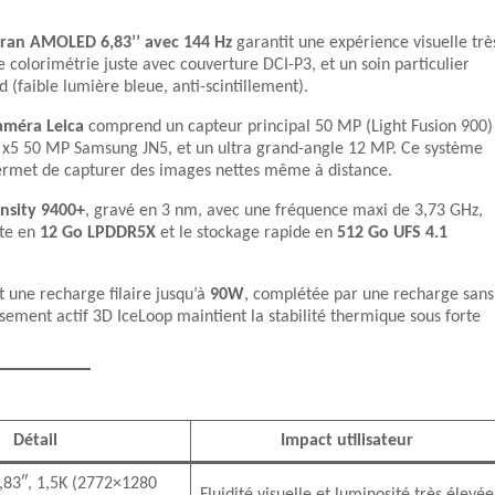
ran AMOLED 6,83’’ avec 144 Hz
garantit une expérience visuelle trè
ne colorimétrie juste avec couverture DCI-P3, et un soin particulier
 (faible lumière bleue, anti-scintillement).
caméra Leica
comprend un capteur principal 50 MP (Light Fusion 900)
que x5 50 MP Samsung JN5, et un ultra grand-angle 12 MP. Ce système
permet de capturer des images nettes même à distance.
nsity 9400+
, gravé en 3 nm, avec une fréquence maxi de 3,73 GHz,
nte en
12 Go LPDDR5X
et le stockage rapide en
512 Go UFS 4.1
t une recharge filaire jusqu’à
90W
, complétée par une recharge sans
ssement actif 3D IceLoop maintient la stabilité thermique sous forte
Détail
Impact utilisateur
83″, 1,5K (2772×1280