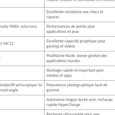
Fluidité visuelle et luminosité très élevée
Excellente résistance aux chocs et
rayures
sity 9400+ octo-core,
Performances de pointe pour
applications et jeux
Excellente capacité graphique pour
25 MC12
gaming et vidéos
Multitâche fluide, bonne gestion des
X
applications lourdes
Stockage rapide et important pour
médias et apps
éobjectif périscopique 5x
Polyvalence photographique haut de
grand-angle
gamme
Autonomie longue durée avec recharge
rapide HyperCharge
Recharge ultra-rapide pour une