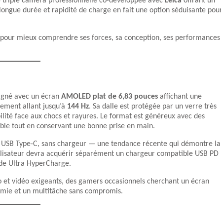
 triple caméra professionnelle co-développée avec
Leica
offrant un
 longue durée et rapidité de charge en fait une option séduisante pou
 pour mieux comprendre ses forces, sa conception, ses performances
oigné avec un écran
AMOLED plat de 6,83 pouces
affichant une
ssement allant jusqu’à
144 Hz
. Sa dalle est protégée par un verre très
ilité face aux chocs et rayures. Le format est généreux avec des
sible tout en conservant une bonne prise en main.
le USB Type-C, sans chargeur — une tendance récente qui démontre la
utilisateur devra acquérir séparément un chargeur compatible USB PD
ide Ultra HyperCharge.
o et vidéo exigeants, des gamers occasionnels cherchant un écran
nomie et un multitâche sans compromis.