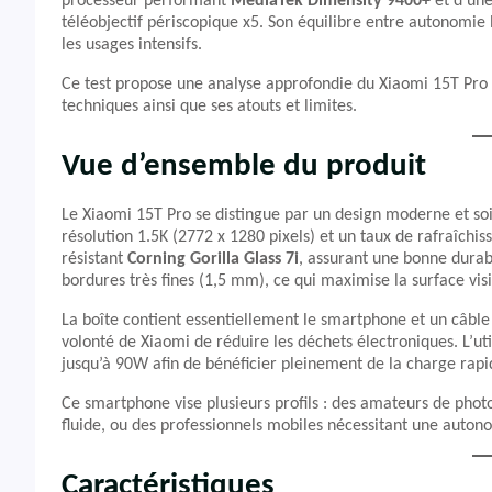
processeur performant
MediaTek Dimensity 9400+
et d’une
téléobjectif périscopique x5. Son équilibre entre autonomie
les usages intensifs.
Ce test propose une analyse approfondie du Xiaomi 15T Pro
techniques ainsi que ses atouts et limites.
Vue d’ensemble du produit
Le Xiaomi 15T Pro se distingue par un design moderne et s
résolution 1.5K (2772 x 1280 pixels) et un taux de rafraîchi
résistant
Corning Gorilla Glass 7i
, assurant une bonne durab
bordures très fines (1,5 mm), ce qui maximise la surface vi
La boîte contient essentiellement le smartphone et un câb
volonté de Xiaomi de réduire les déchets électroniques. L’
jusqu’à 90W afin de bénéficier pleinement de la charge rap
Ce smartphone vise plusieurs profils : des amateurs de phot
fluide, ou des professionnels mobiles nécessitant une auto
Caractéristiques