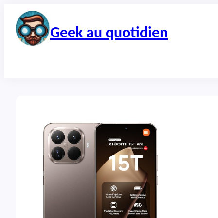
Aller
au
contenu
Geek au quotidien