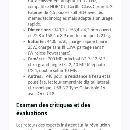
rafraîchissement adaptatif 1-120 Hz,
compatible HDR10+, Gorilla Glass Ceramic 2.
Externe de 6,5 pouces Full HD+ avec les
mêmes technologies mais adapté à un usage
rapide.
Dimensions
: 143,2 x 158,4 x 4,2 mm ouvert,
et 72,8 x 158,4 x 8,9 mm fermé, poids 215g.
Batterie
: 4400 mAh, charge rapide filaire
25W, charge sans fil 10W, partage sans fil
(Wireless Powershare).
Caméras
: 200 MP principal f/1.7, 12 MP
ultra grand-angle f/2.2, 10 MP téléphoto
f/2.4, double selfie 10 MP.
Autres
: IP48 pour la résistance à l’eau et la
poussière, lecteur empreinte digital latéral
ultrasonique, USB 3.2 Type-C, Android 16
avec One UI 8.
Examen des critiques et des
évaluations
Les retours des experts insistent sur la
révolution