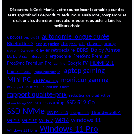
Découvrez la Geek Mania, votre source incontournable pour des
tests approfondis de produits tech. Nous analysons, comparons et
évaluons les dernières innovations pour vous aider à faire les
meilleurs choix.
autonomie longue durée
6 pouces
Android 15
Bluetooth 5.3
clavier gaming
charge rapide
casque gaming
Dolby Atmos
clavier rétroéclairé
DDR5
clavier mécanique
ergonomie
FreeSync Premium
Dolby Vision
durabilité
HDMI 2.1
FreeSync Premium Pro
Google TV
gaming
laptop gaming
home cinéma
laptop bureautique
Mini PC
moniteur gaming
mini PC gaming
PCIe 5.0
PC portable gamer
PC compact
rapport qualité-prix
réduction de bruit active
SSD 512 Go
souris gaming
rétroéclairage RGB
SSD NVMe
Thunderbolt 4
SSD PCIe 4.0
test produit
windows 11
WiFi 6
Wi-Fi 6E
Wi-Fi 7
Wi-Fi 6
Windows 11 Pro
Windows 11 Home