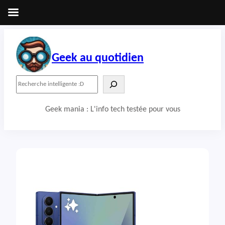
Aller
au
contenu
Geek au quotidien
R
e
c
Geek mania : L'info tech testée pour vous
h
e
r
c
h
e
r