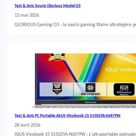
Test & Avis Souris Glorious Model O3
13 mai 2026
GLORIOUS Gaming O3 : la souris gaming filaire ultralégère 
Test & Avis PC Portable ASUS Vivobook 15 S1502YA-NJ679W
28 avril 2026
ASUS Vivobook 15 S1502YA-NJ679W : L’ultraportable polyvalent