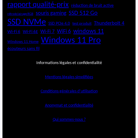
rapport qualité-prix
réduction de bruit active
SSD 512 Go
souris gaming
rétroéclairage RGB
SSD NVMe
Thunderbolt 4
SSD PCIe 4.0
test produit
windows 11
WiFi 6
Wi-Fi 6E
Wi-Fi 7
Wi-Fi 6
Windows 11 Pro
Windows 11 Home
écouteurs sans fil
Informations légales et confidentialité
Mentions légales simplifiées
Conditions générales d’utilisation
Anonymat et confidentialité
Qui sommes-nous ?