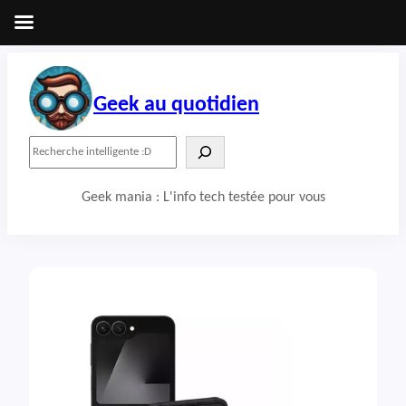
Aller
au
contenu
Geek au quotidien
R
e
c
Geek mania : L'info tech testée pour vous
h
e
r
c
h
e
r