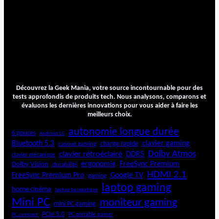
Découvrez la Geek Mania, votre source incontournable pour des
tests approfondis de produits tech. Nous analysons, comparons et
évaluons les dernières innovations pour vous aider à faire les
meilleurs choix.
autonomie longue durée
6 pouces
Android 15
Bluetooth 5.3
clavier gaming
charge rapide
casque gaming
Dolby Atmos
clavier rétroéclairé
DDR5
clavier mécanique
ergonomie
FreeSync Premium
Dolby Vision
durabilité
HDMI 2.1
FreeSync Premium Pro
Google TV
gaming
laptop gaming
home cinéma
laptop bureautique
Mini PC
moniteur gaming
mini PC gaming
PCIe 5.0
PC portable gamer
PC compact