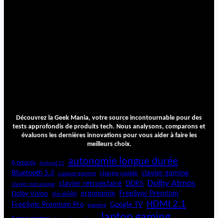
Découvrez la Geek Mania, votre source incontournable pour des
tests approfondis de produits tech. Nous analysons, comparons et
évaluons les dernières innovations pour vous aider à faire les
meilleurs choix.
autonomie longue durée
6 pouces
Android 15
Bluetooth 5.3
clavier gaming
charge rapide
casque gaming
Dolby Atmos
clavier rétroéclairé
DDR5
clavier mécanique
ergonomie
FreeSync Premium
Dolby Vision
durabilité
HDMI 2.1
FreeSync Premium Pro
Google TV
gaming
laptop gaming