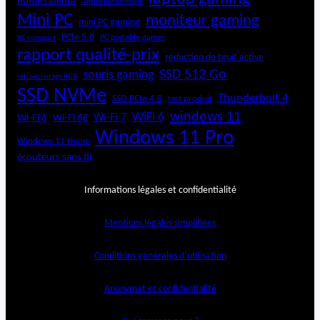
home cinéma
laptop bureautique
Mini PC
moniteur gaming
mini PC gaming
PCIe 5.0
PC portable gamer
PC compact
rapport qualité-prix
réduction de bruit active
SSD 512 Go
souris gaming
rétroéclairage RGB
SSD NVMe
Thunderbolt 4
SSD PCIe 4.0
test produit
windows 11
WiFi 6
Wi-Fi 6E
Wi-Fi 7
Wi-Fi 6
Windows 11 Pro
Windows 11 Home
écouteurs sans fil
Informations légales et confidentialité
Mentions légales simplifiées
Conditions générales d’utilisation
Anonymat et confidentialité