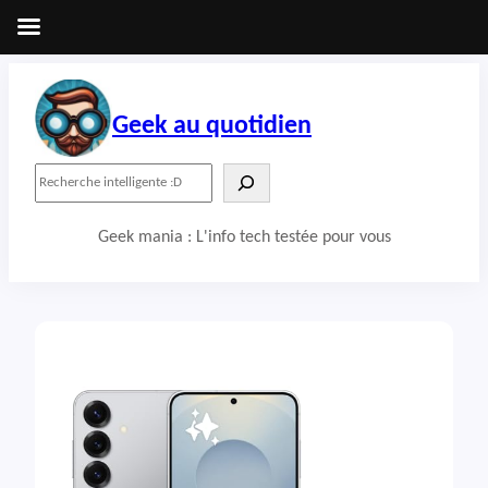
Aller
au
contenu
Geek au quotidien
R
e
c
Geek mania : L'info tech testée pour vous
h
e
r
c
h
e
r