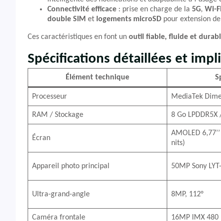
Connectivité efficace
: prise en charge de la
5G
,
Wi-F
double SIM
et
logements microSD
pour extension d
Ces caractéristiques en font un
outil fiable, fluide et durab
Spécifications détaillées et impl
Élément technique
S
Processeur
MediaTek Dime
RAM / Stockage
8 Go LPDDR5X /
AMOLED 6,77’’ 
Écran
nits)
Appareil photo principal
50MP Sony LYT-
Ultra-grand-angle
8MP, 112°
Caméra frontale
16MP IMX 480