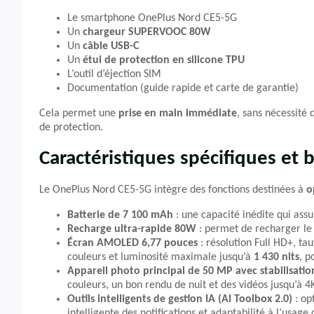
Le smartphone OnePlus Nord CE5-5G
Un
chargeur SUPERVOOC 80W
Un
câble USB-C
Un
étui de protection en silicone TPU
L’outil d’éjection SIM
Documentation (guide rapide et carte de garantie)
Cela permet une
prise en main immédiate
, sans nécessité 
de protection.
Caractéristiques spécifiques et b
Le OnePlus Nord CE5-5G intègre des fonctions destinées à
o
Batterie de 7 100 mAh
: une capacité inédite qui ass
Recharge ultra-rapide 80W
: permet de recharger le
Écran AMOLED 6,77 pouces
: résolution Full HD+, ta
couleurs et luminosité maximale jusqu’à
1 430 nits
, p
Appareil photo principal de 50 MP avec stabilisatio
couleurs, un bon rendu de nuit et des vidéos jusqu’à 4
Outils intelligents de gestion IA (AI Toolbox 2.0)
: op
intelligente des notifications et adaptabilité à l’usage