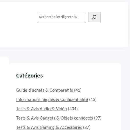
R
e
c
h
e
r
c
h
e
r
Catégories
Guide d'achats & Comparatifs
(41)
Informations légales & Confidentialité
(13)
Tests & Avis Audio & Vidéo
(434)
Tests & Avis Gadgets & Objets connectés
(97)
Tests & Avis Gaming & Accessoires
(87)