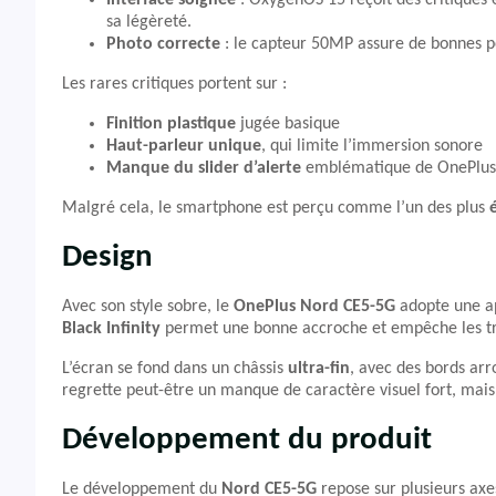
Interface soignée
: OxygenOS 15 reçoit des critiques e
sa légèreté.
Photo correcte
: le capteur 50MP assure de bonnes p
Les rares critiques portent sur :
Finition plastique
jugée basique
Haut-parleur unique
, qui limite l’immersion sonore
Manque du slider d’alerte
emblématique de OnePlus
Malgré cela, le smartphone est perçu comme l’un des plus
Design
Avec son style sobre, le
OnePlus Nord CE5-5G
adopte une ap
Black Infinity
permet une bonne accroche et empêche les trac
L’écran se fond dans un châssis
ultra-fin
, avec des bords arr
regrette peut-être un manque de caractère visuel fort, mais
Développement du produit
Le développement du
Nord CE5-5G
repose sur plusieurs axe