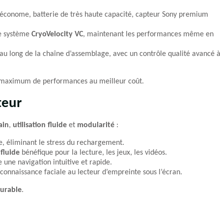
économe, batterie de très haute capacité, capteur Sony premium
ge système
CryoVelocity VC
, maintenant les performances même en
au long de la chaîne d’assemblage, avec un contrôle qualité avancé 
le maximum de performances au meilleur coût.
teur
ain
,
utilisation fluide
et
modularité
:
ée, éliminant le stress du rechargement.
fluide
bénéfique pour la lecture, les jeux, les vidéos.
 une navigation intuitive et rapide.
reconnaissance faciale au lecteur d’empreinte sous l’écran.
durable
.