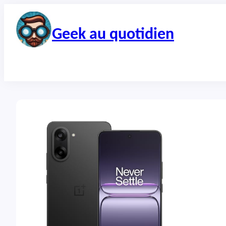
Aller
au
contenu
Geek au quotidien