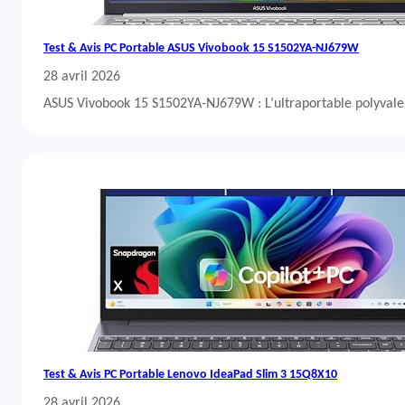
Test & Avis PC Portable ASUS Vivobook 15 S1502YA-NJ679W
28 avril 2026
ASUS Vivobook 15 S1502YA-NJ679W : L’ultraportable polyvalent
Test & Avis PC Portable Lenovo IdeaPad Slim 3 15Q8X10
28 avril 2026