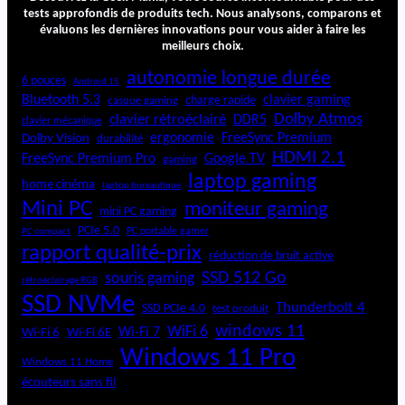
tests approfondis de produits tech. Nous analysons, comparons et
évaluons les dernières innovations pour vous aider à faire les
meilleurs choix.
autonomie longue durée
6 pouces
Android 15
Bluetooth 5.3
clavier gaming
charge rapide
casque gaming
Dolby Atmos
clavier rétroéclairé
DDR5
clavier mécanique
ergonomie
FreeSync Premium
Dolby Vision
durabilité
HDMI 2.1
FreeSync Premium Pro
Google TV
gaming
laptop gaming
home cinéma
laptop bureautique
Mini PC
moniteur gaming
mini PC gaming
PCIe 5.0
PC portable gamer
PC compact
rapport qualité-prix
réduction de bruit active
SSD 512 Go
souris gaming
rétroéclairage RGB
SSD NVMe
Thunderbolt 4
SSD PCIe 4.0
test produit
windows 11
WiFi 6
Wi-Fi 6E
Wi-Fi 7
Wi-Fi 6
Windows 11 Pro
Windows 11 Home
écouteurs sans fil