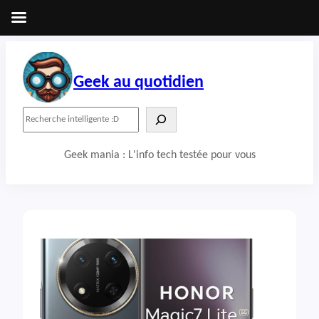
Aller
au
contenu
Geek au quotidien
R
e
c
Geek mania : L'info tech testée pour vous
h
e
r
c
h
e
r