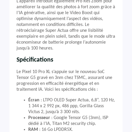
L’appareil introduit également Pro Res Zoom pour
améliorer la qualité des photos à fort zoom grâce à
l’IA générative, ainsi que le Video Boost qui
optimise dynamiquement l’aspect des vidéos,
notamment en conditions difficiles. Le
rétroéclairage Super Actua offre une lisibilité
exemplaire en plein soleil, tandis que le mode ultra
économiseur de batterie prolonge l’autonomie
jusqu’à 100 heures.
Spécifications
Le Pixel 10 Pro XL s’appuie sur le nouveau SoC
Tensor G5 gravé en 3nm chez TSMC, assurant une
progression en efficacité énergétique et en
traitement IA. Voici les spécifications clés :
Écran
: LTPO OLED Super Actua, 6,8”, 120 Hz,
1 344 x 2 992 px, 486 ppp, Gorilla Glass
Victus 2, jusqu’à 3 300 nits.
Processeur
: Google Tensor G5 (3nm), ISP
dédié à l’IA, Titan M2 security chip.
RAM
: 16 Go LPDDR5X.