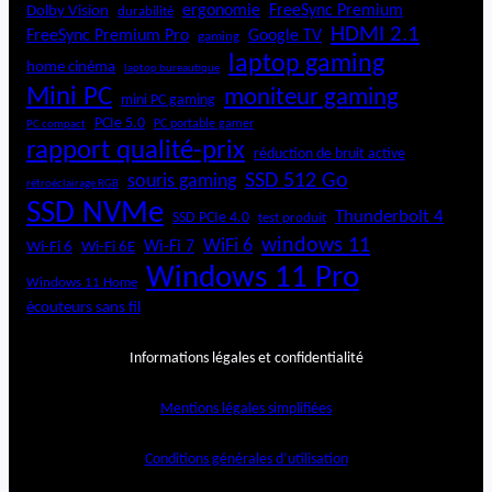
ergonomie
FreeSync Premium
Dolby Vision
durabilité
HDMI 2.1
FreeSync Premium Pro
Google TV
gaming
laptop gaming
home cinéma
laptop bureautique
Mini PC
moniteur gaming
mini PC gaming
PCIe 5.0
PC portable gamer
PC compact
rapport qualité-prix
réduction de bruit active
SSD 512 Go
souris gaming
rétroéclairage RGB
SSD NVMe
Thunderbolt 4
SSD PCIe 4.0
test produit
windows 11
WiFi 6
Wi-Fi 6E
Wi-Fi 7
Wi-Fi 6
Windows 11 Pro
Windows 11 Home
écouteurs sans fil
Informations légales et confidentialité
Mentions légales simplifiées
Conditions générales d’utilisation