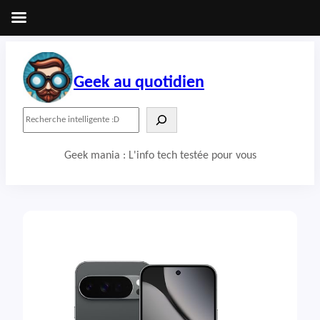
Aller
au
contenu
Geek au quotidien
R
e
c
Geek mania : L'info tech testée pour vous
h
e
r
c
h
e
r