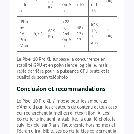
on
599
Ultr
0mA
+10
oid
8E
a
h
16
iPho
+23
iOS
ne
h,
48+
A19
19,
~1
16
6,7’’
464
12+
Pro
7
599
Pro
0mA
12
ans
Max
h
Le Pixel 10 Pro XL surpasse la concurrence en
stabilité GPU et en polyvalence logicielle, mais
reste derrière pour la puissance CPU brute et la
qualité du zoom téléphoto.
Conclusion et recommandations
Le Pixel 10 Pro XL s’impose pour les amoureux
d’Android pur, les créateurs de contenu et tous ceux
qui recherchent la meilleure intégration IA. Les
points forts incluent la stabilité, la qualité photo, le
suivi logiciel sur 7 ans, l’autonomie hors normes et
l’écran ultra lisible. Les points faibles concernent la