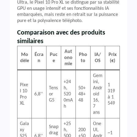
Ultra, le Pixel 10 Pro XL se distingue par sa stabilité
GPU en usage intensif et ses fonctionnalités IA
embarquées, mais reste en retrait sur la puissance
pure et la polyvalence téléphoto.
Comparaison avec des produits
similaires
Aut
Mo
Écra
Puc
Pho
IA/
Prix
ono
dèle
n
e
to
OS
(€)
mie
Gem
+24
ini,
Pixe
1
Tens
h,
50+
Andr
l 10
319
6,8’’
or
520
48+
oid
Pro
à 1
G5
0mA
48
16,
XL
549
h
7
ans
Gala
+25
One
Snap
xy
h,
200
UI,
drag
~1
S25
6,8’’
500
+50
Andr