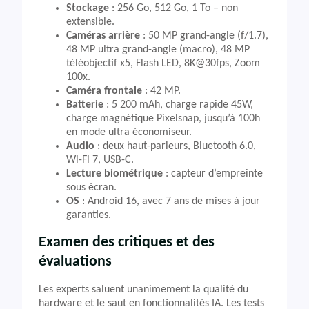
Stockage
: 256 Go, 512 Go, 1 To – non
extensible.
Caméras arrière
: 50 MP grand-angle (f/1.7),
48 MP ultra grand-angle (macro), 48 MP
téléobjectif x5, Flash LED, 8K@30fps, Zoom
100x.
Caméra frontale
: 42 MP.
Batterie
: 5 200 mAh, charge rapide 45W,
charge magnétique Pixelsnap, jusqu’à 100h
en mode ultra économiseur.
Audio
: deux haut-parleurs, Bluetooth 6.0,
Wi-Fi 7, USB-C.
Lecture biométrique
: capteur d’empreinte
sous écran.
OS
: Android 16, avec 7 ans de mises à jour
garanties.
Examen des critiques et des
évaluations
Les experts saluent unanimement la qualité du
hardware et le saut en fonctionnalités IA. Les tests