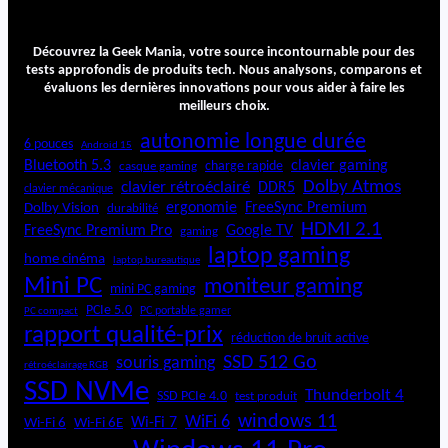
Découvrez la Geek Mania, votre source incontournable pour des
tests approfondis de produits tech. Nous analysons, comparons et
évaluons les dernières innovations pour vous aider à faire les
meilleurs choix.
autonomie longue durée
6 pouces
Android 15
Bluetooth 5.3
clavier gaming
charge rapide
casque gaming
Dolby Atmos
clavier rétroéclairé
DDR5
clavier mécanique
ergonomie
FreeSync Premium
Dolby Vision
durabilité
HDMI 2.1
FreeSync Premium Pro
Google TV
gaming
laptop gaming
home cinéma
laptop bureautique
Mini PC
moniteur gaming
mini PC gaming
PCIe 5.0
PC portable gamer
PC compact
rapport qualité-prix
réduction de bruit active
SSD 512 Go
souris gaming
rétroéclairage RGB
SSD NVMe
Thunderbolt 4
SSD PCIe 4.0
test produit
windows 11
WiFi 6
Wi-Fi 6E
Wi-Fi 7
Wi-Fi 6