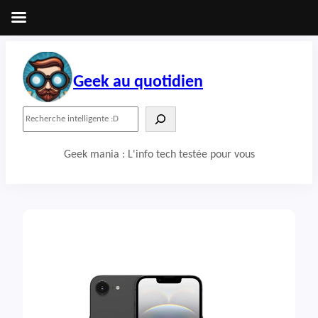
Aller
au
contenu
Geek au quotidien
R
e
c
Geek mania : L'info tech testée pour vous
h
e
r
c
h
e
r