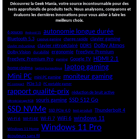
Découvrez la Geek Mania, votre source incontournable pour des
tests approfondis de produits tech. Nous analysons, comparons et
évaluons les dernières innovations pour vous aider à faire les
meilleurs choix.
autonomie longue durée
6 pouces
Android 15
Bluetooth 5.3
clavier gaming
charge rapide
casque gaming
Dolby Atmos
clavier rétroéclairé
DDR5
clavier mécanique
ergonomie
FreeSync Premium
Dolby Vision
durabilité
HDMI 2.1
FreeSync Premium Pro
Google TV
gaming
laptop gaming
home cinéma
laptop bureautique
Mini PC
moniteur gaming
mini PC gaming
PCIe 5.0
PC portable gamer
PC compact
rapport qualité-prix
réduction de bruit active
SSD 512 Go
souris gaming
rétroéclairage RGB
SSD NVMe
Thunderbolt 4
SSD PCIe 4.0
test produit
windows 11
WiFi 6
Wi-Fi 6E
Wi-Fi 7
Wi-Fi 6
Windows 11 Pro
Windows 11 Home
écouteurs sans fil