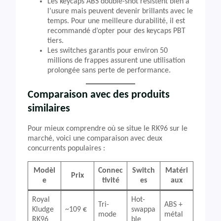
Les keycaps ABS double-shot résistent bien à
l’usure mais peuvent devenir brillants avec le
temps. Pour une meilleure durabilité, il est
recommandé d’opter pour des keycaps PBT
tiers.
Les switches garantis pour environ 50
millions de frappes assurent une utilisation
prolongée sans perte de performance.
Comparaison avec des produits
similaires
Pour mieux comprendre où se situe le RK96 sur le
marché, voici une comparaison avec deux
concurrents populaires :
Modèl
Connec
Switch
Matéri
Prix
e
tivité
es
aux
Royal
Hot-
Tri-
ABS +
Kludge
~109 €
swappa
mode
métal
RK96
ble