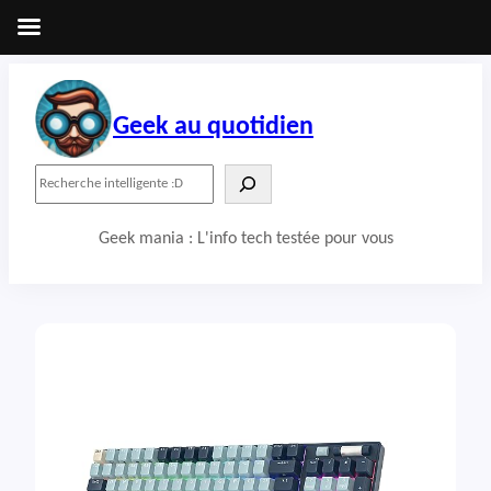
Aller
au
contenu
Geek au quotidien
R
e
c
Geek mania : L'info tech testée pour vous
h
e
r
c
h
e
r