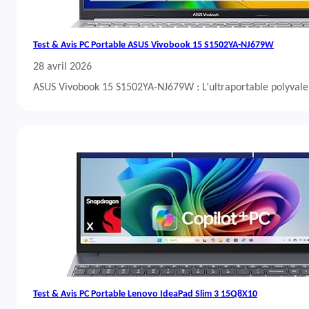
Test & Avis PC Portable ASUS Vivobook 15 S1502YA-NJ679W
28 avril 2026
ASUS Vivobook 15 S1502YA-NJ679W : L’ultraportable polyvalent
Test & Avis PC Portable Lenovo IdeaPad Slim 3 15Q8X10