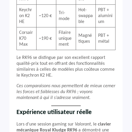
Keychr
Hot-
PBT +
Tri-
on K2
~120 €
swappa
alumini
mode
HE
ble
um
Corsair
Filaire
Magné
PBT +
K70
~190 €
unique
tiques
métal
Max
ment
Le RK96 se distingue par son excellent rapport
qualité-prix tout en offrant des fonctionnalités
similaires à celles de modèles plus coûteux comme
le Keychron K2 HE.
Ces comparaisons nous permettent de mieux cerner
les forces et faiblesses du RK96 ; voyons
maintenant à qui il s’adresse vraiment.
Expérience utilisateur réelle
Lors d’une session gaming sur
Valorant
, le
clavier
mécanique Royal Kludge RK96
a démontré une