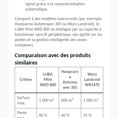
signal grâce à la resynchronisation
automatique.
Comparé à des modèles concurrents (par exemple,
Husqvarna Automower 305 ou Worx Landroid), le
LUBA Mini AWD 800 se distingue par sa capacité à
fonctionner sans fil périphérique, son agilité sur les
pentes et sa gestion intelligente des zones
complexes.
Comparaison avec des produits
similaires
Husqvarn
LUBA
Worx
a
Critère
Mini
Landroid
Automo
AWD 800
WR147E
wer 305
Surface
1 000 m²
600 m²
1 000 m²
max.
Pente
80 %
40 %
35 %