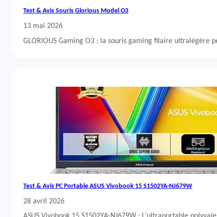
Test & Avis Souris Glorious Model O3
13 mai 2026
GLORIOUS Gaming O3 : la souris gaming filaire ultralégère 
Test & Avis PC Portable ASUS Vivobook 15 S1502YA-NJ679W
28 avril 2026
ASUS Vivobook 15 S1502YA-NJ679W : L’ultraportable polyvalent