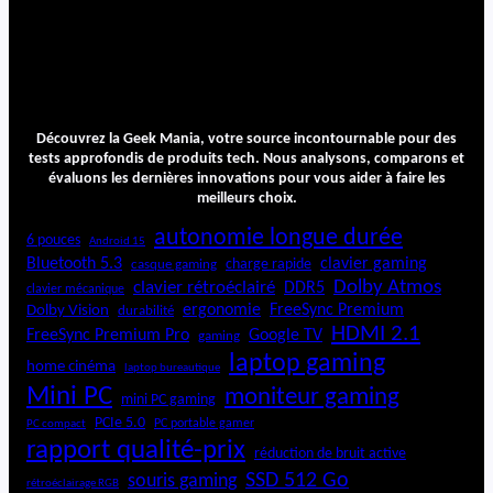
Découvrez la Geek Mania, votre source incontournable pour des
tests approfondis de produits tech. Nous analysons, comparons et
évaluons les dernières innovations pour vous aider à faire les
meilleurs choix.
autonomie longue durée
6 pouces
Android 15
Bluetooth 5.3
clavier gaming
charge rapide
casque gaming
Dolby Atmos
clavier rétroéclairé
DDR5
clavier mécanique
ergonomie
FreeSync Premium
Dolby Vision
durabilité
HDMI 2.1
FreeSync Premium Pro
Google TV
gaming
laptop gaming
home cinéma
laptop bureautique
Mini PC
moniteur gaming
mini PC gaming
PCIe 5.0
PC portable gamer
PC compact
rapport qualité-prix
réduction de bruit active
SSD 512 Go
souris gaming
rétroéclairage RGB