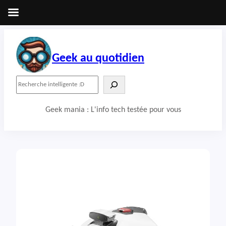
Aller
au
contenu
Geek au quotidien
R
e
c
Geek mania : L'info tech testée pour vous
h
e
r
c
h
e
r