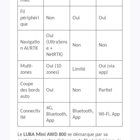
max.
Fil
périphéri
Non
Oui
Oui
que
Oui
Navigatio
(UltraSens
Non
Non
n AI/RTK
e +
NetRTK)
Multi-
Oui (10
Oui (via
Limité
zones
zones)
app)
Coupe
des bords
Oui
Non
Partiel
auto
4G,
Connectiv
Bluetooth,
Bluetooth,
Wi-Fi, App
ité
App
App
Le
LUBA Mini AWD 800
se démarque par sa