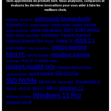
tests approfondis de produits tech. Nous analysons, comparons et
évaluons les dernières innovations pour vous aider à faire les
meilleurs choix.
autonomie longue durée
6 pouces
Android 15
Bluetooth 5.3
clavier gaming
charge rapide
casque gaming
Dolby Atmos
clavier rétroéclairé
DDR5
clavier mécanique
ergonomie
FreeSync Premium
Dolby Vision
durabilité
HDMI 2.1
FreeSync Premium Pro
Google TV
gaming
laptop gaming
home cinéma
laptop bureautique
Mini PC
moniteur gaming
mini PC gaming
PCIe 5.0
PC portable gamer
PC compact
rapport qualité-prix
réduction de bruit active
SSD 512 Go
souris gaming
rétroéclairage RGB
SSD NVMe
Thunderbolt 4
SSD PCIe 4.0
test produit
windows 11
WiFi 6
Wi-Fi 6E
Wi-Fi 7
Wi-Fi 6
Windows 11 Pro
Windows 11 Home
écouteurs sans fil