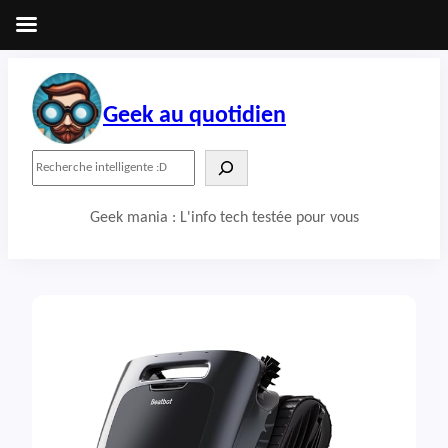
Aller
au
contenu
Geek au quotidien
R
e
c
Geek mania : L'info tech testée pour vous
h
e
r
c
h
e
r