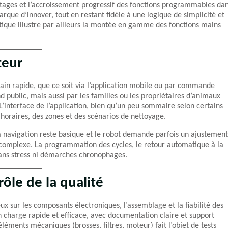
étages et l’accroissement progressif des fonctions programmables da
que d’innover, tout en restant fidèle à une logique de simplicité et
atique illustre par ailleurs la montée en gamme des fonctions mains
teur
in rapide, que ce soit via l’application mobile ou par commande
d public, mais aussi par les familles ou les propriétaires d’animaux
. L’interface de l’application, bien qu’un peu sommaire selon certains
 horaires, des zones et des scénarios de nettoyage.
la navigation reste basique et le robot demande parfois un ajustement
r complexe. La programmation des cycles, le retour automatique à la
 sans stress ni démarches chronophages.
rôle de la qualité
ux sur les composants électroniques, l’assemblage et la fiabilité des
n charge rapide et efficace, avec documentation claire et support
éléments mécaniques (brosses, filtres, moteur) fait l’objet de tests