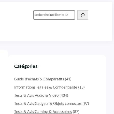
R
e
c
h
e
r
c
h
e
r
Catégories
Guide d'achats & Comparatifs
(41)
Informations légales & Confidentialité
(13)
Tests & Avis Audio & Vidéo
(434)
Tests & Avis Gadgets & Objets connectés
(97)
Tests & Avis Gaming & Accessoires
(87)