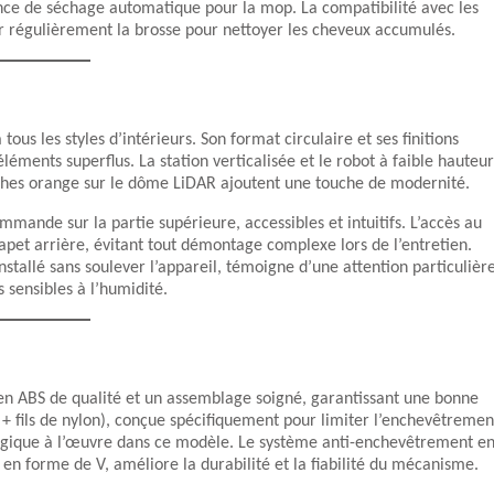
sence de séchage automatique pour la mop. La compatibilité avec les
r régulièrement la brosse pour nettoyer les cheveux accumulés.
us les styles d’intérieurs. Son format circulaire et ses finitions
éléments superflus. La station verticalisée et le robot à faible hauteur
ouches orange sur le dôme LiDAR ajoutent une touche de modernité.
ande sur la partie supérieure, accessibles et intuitifs. L’accès au
lapet arrière, évitant tout démontage complexe lors de l’entretien.
nstallé sans soulever l’appareil, témoigne d’une attention particulièr
s sensibles à l’humidité.
 en ABS de qualité et un assemblage soigné, garantissant une bonne
e + fils de nylon), conçue spécifiquement pour limiter l’enchevêtremen
logique à l’œuvre dans ce modèle. Le système anti-enchevêtrement e
 en forme de V, améliore la durabilité et la fiabilité du mécanisme.