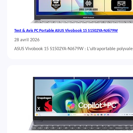
Test & Avis PC Portable ASUS Vivobook 15 S1502YA-NJ679W
28 avril 2026
ASUS Vivobook 15 S1502YA-NJ679W : L’ultraportable polyvalent