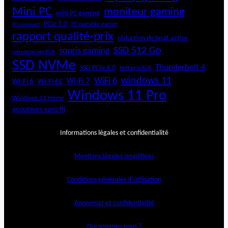
Mini PC
moniteur gaming
mini PC gaming
PCIe 5.0
PC portable gamer
PC compact
rapport qualité-prix
réduction de bruit active
SSD 512 Go
souris gaming
rétroéclairage RGB
SSD NVMe
Thunderbolt 4
SSD PCIe 4.0
test produit
windows 11
WiFi 6
Wi-Fi 6E
Wi-Fi 7
Wi-Fi 6
Windows 11 Pro
Windows 11 Home
écouteurs sans fil
Informations légales et confidentialité
Mentions légales simplifiées
Conditions générales d’utilisation
Anonymat et confidentialité
Qui sommes-nous ?