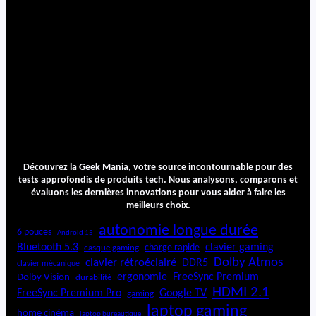
Découvrez la Geek Mania, votre source incontournable pour des
tests approfondis de produits tech. Nous analysons, comparons et
évaluons les dernières innovations pour vous aider à faire les
meilleurs choix.
autonomie longue durée
6 pouces
Android 15
Bluetooth 5.3
clavier gaming
charge rapide
casque gaming
Dolby Atmos
clavier rétroéclairé
DDR5
clavier mécanique
ergonomie
FreeSync Premium
Dolby Vision
durabilité
HDMI 2.1
FreeSync Premium Pro
Google TV
gaming
laptop gaming
home cinéma
laptop bureautique