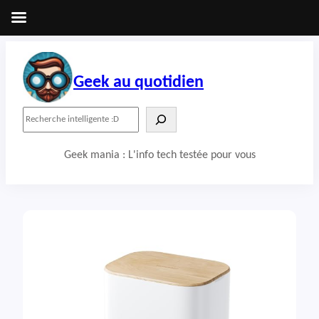
Aller
au
contenu
Geek au quotidien
R
e
c
Geek mania : L'info tech testée pour vous
h
e
r
c
h
e
r