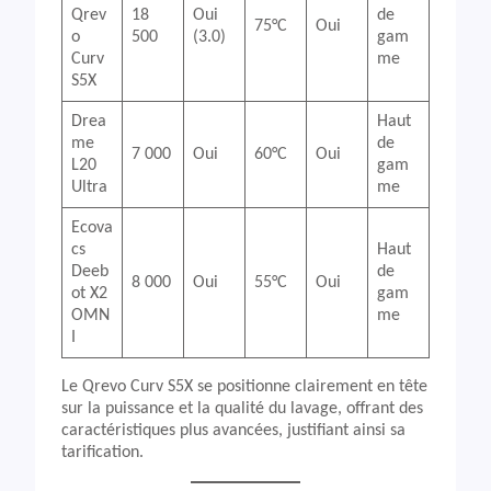
Qrev
18
Oui
de
75°C
Oui
o
500
(3.0)
gam
Curv
me
S5X
Drea
Haut
me
de
7 000
Oui
60°C
Oui
L20
gam
Ultra
me
Ecova
cs
Haut
Deeb
de
8 000
Oui
55°C
Oui
ot X2
gam
OMN
me
I
Le Qrevo Curv S5X se positionne clairement en tête
sur la puissance et la qualité du lavage, offrant des
caractéristiques plus avancées, justifiant ainsi sa
tarification.