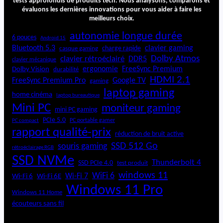
tests approfondis de produits tech. Nous analysons, comparons et
évaluons les dernières innovations pour vous aider à faire les
meilleurs choix.
autonomie longue durée
6 pouces
Android 15
Bluetooth 5.3
clavier gaming
charge rapide
casque gaming
Dolby Atmos
clavier rétroéclairé
DDR5
clavier mécanique
ergonomie
FreeSync Premium
Dolby Vision
durabilité
HDMI 2.1
FreeSync Premium Pro
Google TV
gaming
laptop gaming
home cinéma
laptop bureautique
Mini PC
moniteur gaming
mini PC gaming
PCIe 5.0
PC portable gamer
PC compact
rapport qualité-prix
réduction de bruit active
SSD 512 Go
souris gaming
rétroéclairage RGB
SSD NVMe
Thunderbolt 4
SSD PCIe 4.0
test produit
windows 11
WiFi 6
Wi-Fi 6E
Wi-Fi 7
Wi-Fi 6
Windows 11 Pro
Windows 11 Home
écouteurs sans fil