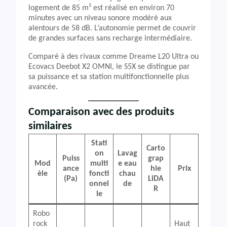
logement de 85 m² est réalisé en environ 70
minutes avec un niveau sonore modéré aux
alentours de 58 dB. L’autonomie permet de couvrir
de grandes surfaces sans recharge intermédiaire.
Comparé à des rivaux comme Dreame L20 Ultra ou
Ecovacs Deebot X2 OMNI, le S5X se distingue par
sa puissance et sa station multifonctionnelle plus
avancée.
Comparaison avec des produits
similaires
Stati
Carto
on
Lavag
Puiss
grap
Mod
multi
e eau
ance
hie
Prix
èle
foncti
chau
(Pa)
LiDA
onnel
de
R
le
Robo
rock
Haut