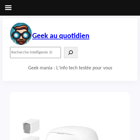
Aller
au
contenu
Geek au quotidien
R
e
c
Geek mania : L'info tech testée pour vous
h
e
r
c
h
e
r