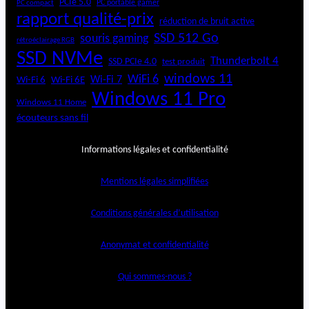
PCIe 5.0
PC portable gamer
PC compact
rapport qualité-prix
réduction de bruit active
SSD 512 Go
souris gaming
rétroéclairage RGB
SSD NVMe
Thunderbolt 4
SSD PCIe 4.0
test produit
windows 11
WiFi 6
Wi-Fi 6E
Wi-Fi 7
Wi-Fi 6
Windows 11 Pro
Windows 11 Home
écouteurs sans fil
Informations légales et confidentialité
Mentions légales simplifiées
Conditions générales d’utilisation
Anonymat et confidentialité
Qui sommes-nous ?