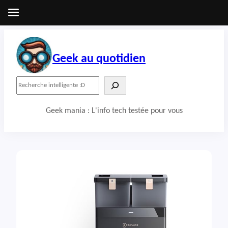
Aller
au
contenu
Geek au quotidien
R
e
c
Geek mania : L'info tech testée pour vous
h
e
r
c
h
e
r