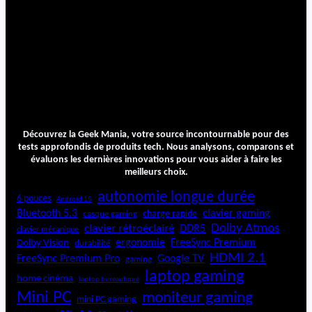
Découvrez la Geek Mania, votre source incontournable pour des
tests approfondis de produits tech. Nous analysons, comparons et
évaluons les dernières innovations pour vous aider à faire les
meilleurs choix.
autonomie longue durée
6 pouces
Android 15
Bluetooth 5.3
clavier gaming
charge rapide
casque gaming
Dolby Atmos
clavier rétroéclairé
DDR5
clavier mécanique
ergonomie
FreeSync Premium
Dolby Vision
durabilité
HDMI 2.1
FreeSync Premium Pro
Google TV
gaming
laptop gaming
home cinéma
laptop bureautique
Mini PC
moniteur gaming
mini PC gaming