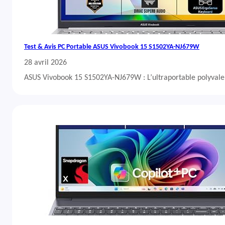
Test & Avis PC Portable ASUS Vivobook 15 S1502YA-NJ679W
28 avril 2026
ASUS Vivobook 15 S1502YA-NJ679W : L’ultraportable polyvalent