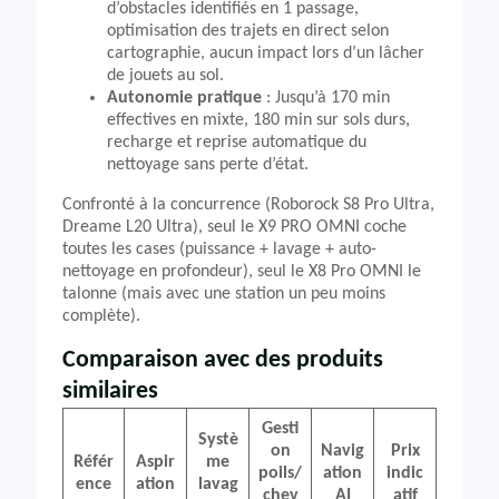
d’obstacles identifiés en 1 passage,
optimisation des trajets en direct selon
cartographie, aucun impact lors d’un lâcher
de jouets au sol.
Autonomie pratique
: Jusqu’à 170 min
effectives en mixte, 180 min sur sols durs,
recharge et reprise automatique du
nettoyage sans perte d’état.
Confronté à la concurrence (Roborock S8 Pro Ultra,
Dreame L20 Ultra), seul le X9 PRO OMNI coche
toutes les cases (puissance + lavage + auto-
nettoyage en profondeur), seul le X8 Pro OMNI le
talonne (mais avec une station un peu moins
complète).
Comparaison avec des produits
similaires
Gesti
Systè
on
Navig
Prix
Référ
Aspir
me
poils/
ation
indic
ence
ation
lavag
chev
AI
atif