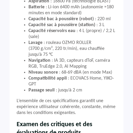
Aspiration
: 16600 Pa (technologie BLAST)
Batterie
: Li-ion 6400 mAh (autonomie ≈180
minutes en mode standard)
Capacité bac à poussière (robot)
: 220 ml
Capacité sac à poussière (station)
: 3 L
Capacité réservoirs eau
: 4 L (propre) / 2,2 L
(sale)
Lavage
: rouleau OZMO ROLLER
(3700 g/cm², 220 tr/min), eau chauffée
jusqu’à 75 °C
Navigation
: IA 3D, capteurs dToF, caméra
RGB, TruEdge 2.0, AI Mapping
Niveau sonore
: 68-69 dBA (en mode Max)
Compatibilité appli
: ECOVACS Home, YIKO-
GPT
Passage seuil
: jusqu’à 2 cm
L’ensemble de ces spécifications garantit une
expérience utilisateur cohérente, constante, même
dans les conditions exigeantes.
Examen des critiques et des
évaluations de produits