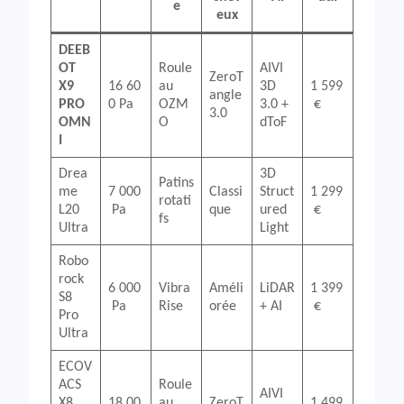
e
eux
DEEB
OT
Roule
AIVI
ZeroT
X9
16 60
au
3D
1 599
angle
PRO
0 Pa
OZM
3.0 +
€
3.0
OMN
O
dToF
I
Drea
3D
Patins
me
7 000
Classi
Struct
1 299
rotati
L20
Pa
que
ured
€
fs
Ultra
Light
Robo
rock
6 000
Vibra
Améli
LiDAR
1 399
S8
Pa
Rise
orée
+ AI
€
Pro
Ultra
ECOV
ACS
Roule
AIVI
X8
18 00
au
ZeroT
1 499