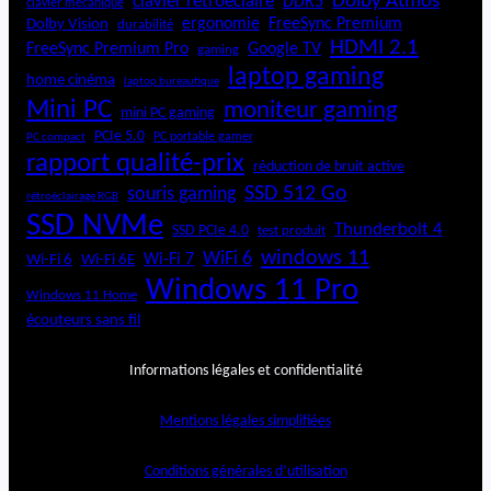
Dolby Atmos
clavier rétroéclairé
DDR5
clavier mécanique
ergonomie
FreeSync Premium
Dolby Vision
durabilité
HDMI 2.1
FreeSync Premium Pro
Google TV
gaming
laptop gaming
home cinéma
laptop bureautique
Mini PC
moniteur gaming
mini PC gaming
PCIe 5.0
PC portable gamer
PC compact
rapport qualité-prix
réduction de bruit active
SSD 512 Go
souris gaming
rétroéclairage RGB
SSD NVMe
Thunderbolt 4
SSD PCIe 4.0
test produit
windows 11
WiFi 6
Wi-Fi 6E
Wi-Fi 7
Wi-Fi 6
Windows 11 Pro
Windows 11 Home
écouteurs sans fil
Informations légales et confidentialité
Mentions légales simplifiées
Conditions générales d’utilisation