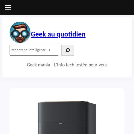
Aller
au
contenu
Geek au quotidien
R
e
c
Geek mania : L'info tech testée pour vous
h
e
r
c
h
e
r