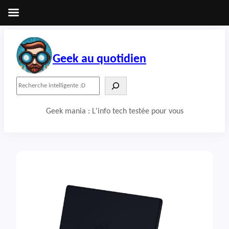
Aller
au
contenu
Geek au quotidien
R
e
c
Geek mania : L'info tech testée pour vous
h
e
r
c
h
e
r