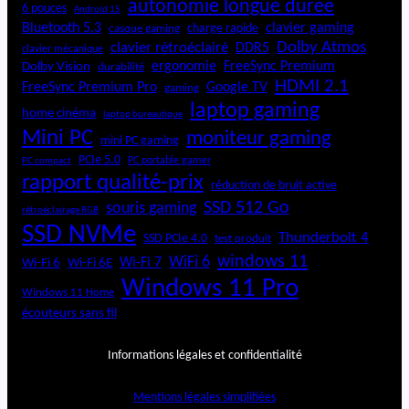
autonomie longue durée
6 pouces
Android 15
Bluetooth 5.3
clavier gaming
charge rapide
casque gaming
Dolby Atmos
clavier rétroéclairé
DDR5
clavier mécanique
ergonomie
FreeSync Premium
Dolby Vision
durabilité
HDMI 2.1
FreeSync Premium Pro
Google TV
gaming
laptop gaming
home cinéma
laptop bureautique
Mini PC
moniteur gaming
mini PC gaming
PCIe 5.0
PC portable gamer
PC compact
rapport qualité-prix
réduction de bruit active
SSD 512 Go
souris gaming
rétroéclairage RGB
SSD NVMe
Thunderbolt 4
SSD PCIe 4.0
test produit
windows 11
WiFi 6
Wi-Fi 6E
Wi-Fi 7
Wi-Fi 6
Windows 11 Pro
Windows 11 Home
écouteurs sans fil
Informations légales et confidentialité
Mentions légales simplifiées