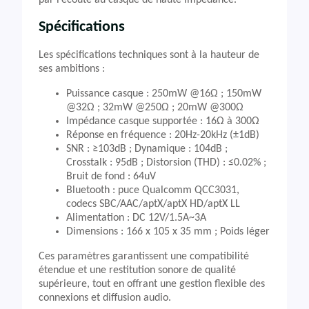
par l’écoute au casque de haute impédance.
Spécifications
Les spécifications techniques sont à la hauteur de
ses ambitions :
Puissance casque : 250mW @16Ω ; 150mW
@32Ω ; 32mW @250Ω ; 20mW @300Ω
Impédance casque supportée : 16Ω à 300Ω
Réponse en fréquence : 20Hz-20kHz (±1dB)
SNR : ≥103dB ; Dynamique : 104dB ;
Crosstalk : 95dB ; Distorsion (THD) : ≤0.02% ;
Bruit de fond : 64uV
Bluetooth : puce Qualcomm QCC3031,
codecs SBC/AAC/aptX/aptX HD/aptX LL
Alimentation : DC 12V/1.5A~3A
Dimensions : 166 x 105 x 35 mm ; Poids léger
Ces paramètres garantissent une compatibilité
étendue et une restitution sonore de qualité
supérieure, tout en offrant une gestion flexible des
connexions et diffusion audio.