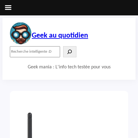
Aller
au
contenu
Geek au quotidien
R
e
c
Geek mania : L'info tech testée pour vous
h
e
r
c
h
e
r