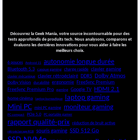
Découvrez la Geek Mania, votre source incontournable pour des
tests approfondis de produits tech. Nous analysons, comparons et
évaluons les dernières innovations pour vous aider à faire les
meilleurs choix.
autonomie longue durée
6 pouces
Android 15
Bluetooth 5.3
clavier gaming
charge rapide
casque gaming
Dolby Atmos
clavier rétroéclairé
DDR5
clavier mécanique
ergonomie
FreeSync Premium
Dolby Vision
durabilité
HDMI 2.1
FreeSync Premium Pro
Google TV
gaming
laptop gaming
home cinéma
laptop bureautique
Mini PC
moniteur gaming
mini PC gaming
PCIe 5.0
PC portable gamer
PC compact
rapport qualité-prix
réduction de bruit active
SSD 512 Go
souris gaming
rétroéclairage RGB