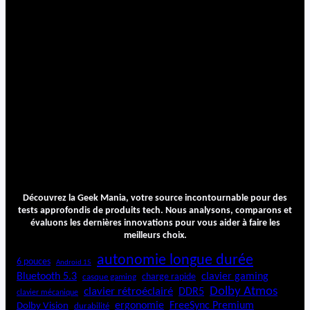
Découvrez la Geek Mania, votre source incontournable pour des
tests approfondis de produits tech. Nous analysons, comparons et
évaluons les dernières innovations pour vous aider à faire les
meilleurs choix.
autonomie longue durée
6 pouces
Android 15
Bluetooth 5.3
clavier gaming
charge rapide
casque gaming
Dolby Atmos
clavier rétroéclairé
DDR5
clavier mécanique
ergonomie
FreeSync Premium
Dolby Vision
durabilité