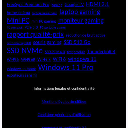
HDMI 2.1
FreeSync Premium Pro
Google TV
gaming
laptop gaming
home cinéma
laptop bureautique
Mini PC
moniteur gaming
mini PC gaming
PCIe 5.0
PC portable gamer
PC compact
rapport qualité-prix
réduction de bruit active
SSD 512 Go
souris gaming
rétroéclairage RGB
SSD NVMe
Thunderbolt 4
SSD PCIe 4.0
test produit
windows 11
WiFi 6
Wi-Fi 6E
Wi-Fi 7
Wi-Fi 6
Windows 11 Pro
Windows 11 Home
écouteurs sans fil
Informations légales et confidentialité
Mentions légales simplifiées
Conditions générales d’utilisation