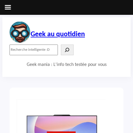
Aller
au
contenu
Geek au quotidien
R
e
c
Geek mania : L'info tech testée pour vous
h
e
r
c
h
e
r