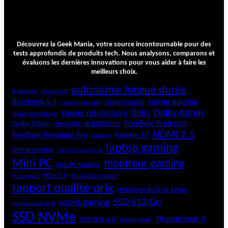
Découvrez la Geek Mania, votre source incontournable pour des
tests approfondis de produits tech. Nous analysons, comparons et
évaluons les dernières innovations pour vous aider à faire les
meilleurs choix.
autonomie longue durée
6 pouces
Android 15
Bluetooth 5.3
clavier gaming
charge rapide
casque gaming
Dolby Atmos
clavier rétroéclairé
DDR5
clavier mécanique
ergonomie
FreeSync Premium
Dolby Vision
durabilité
HDMI 2.1
FreeSync Premium Pro
Google TV
gaming
laptop gaming
home cinéma
laptop bureautique
Mini PC
moniteur gaming
mini PC gaming
PCIe 5.0
PC portable gamer
PC compact
rapport qualité-prix
réduction de bruit active
SSD 512 Go
souris gaming
rétroéclairage RGB
SSD NVMe
Thunderbolt 4
SSD PCIe 4.0
test produit