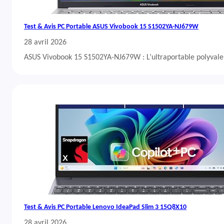
Test & Avis PC Portable ASUS Vivobook 15 S1502YA-NJ679W
28 avril 2026
ASUS Vivobook 15 S1502YA-NJ679W : L’ultraportable polyvalent
Test & Avis PC Portable Lenovo IdeaPad Slim 3 15Q8X10
28 avril 2026