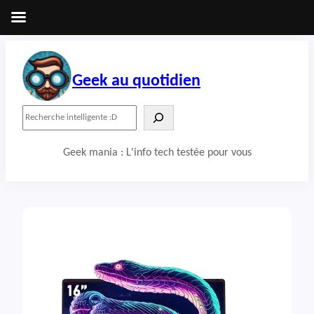
Aller
au
contenu
Geek au quotidien
R
e
c
Geek mania : L'info tech testée pour vous
h
e
r
c
h
e
r