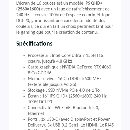
L’écran de 16 pouces est un modèle IPS
QHD+
(2560×1600)
avec un taux de rafraîchissement de
240 Hz
. Il couvre 100% de l’espace colorimétrique
DCI-P3, garantissant une excellente fidélité des
couleurs, ce qui en fait un choix pertinent tant pour
le gaming que pour la création de contenu.
Spécifications
Processeur : Intel Core Ultra 7 155H (16
cœurs, jusqu’à 4,8 GHz)
Carte graphique : NVIDIA GeForce RTX 4060
8 Go GDDR6
Mémoire vive : 16 Go DDR5-5600 MHz
(extensible jusqu’à 96 Go)
Stockage : SSD NVMe PCIe 4.0 de 1 To
Écran : 16″ IPS QHD+ (2560×1600) 240 Hz,
100% DCI-P3
Connectivité : Wi-Fi 6E, Bluetooth 5.3,
Ethernet
Ports : 1x USB-C (avec DisplayPort et Power
Delivery), 3x USB 3.2 Gen1, 1x HDMI, 1x RJ45