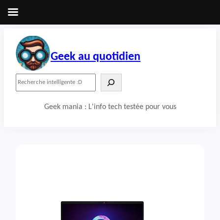
Aller
au
contenu
Geek au quotidien
R
e
c
Geek mania : L'info tech testée pour vous
h
e
r
c
h
e
r