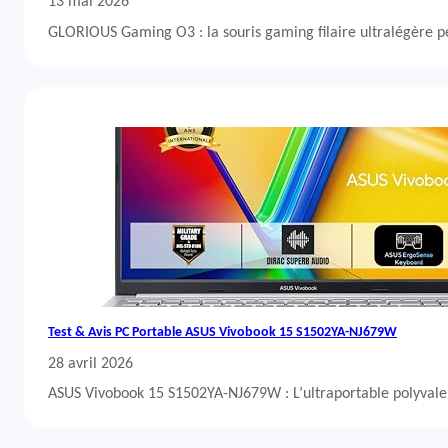
13 mai 2026
GLORIOUS Gaming O3 : la souris gaming filaire ultralégère 
Test & Avis PC Portable ASUS Vivobook 15 S1502YA-NJ679W
28 avril 2026
ASUS Vivobook 15 S1502YA-NJ679W : L’ultraportable polyvalent