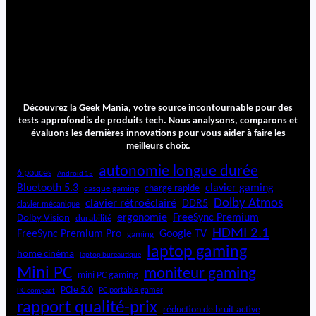
Découvrez la Geek Mania, votre source incontournable pour des
tests approfondis de produits tech. Nous analysons, comparons et
évaluons les dernières innovations pour vous aider à faire les
meilleurs choix.
autonomie longue durée
6 pouces
Android 15
Bluetooth 5.3
clavier gaming
charge rapide
casque gaming
Dolby Atmos
clavier rétroéclairé
DDR5
clavier mécanique
ergonomie
FreeSync Premium
Dolby Vision
durabilité
HDMI 2.1
FreeSync Premium Pro
Google TV
gaming
laptop gaming
home cinéma
laptop bureautique
Mini PC
moniteur gaming
mini PC gaming
PCIe 5.0
PC portable gamer
PC compact
rapport qualité-prix
réduction de bruit active