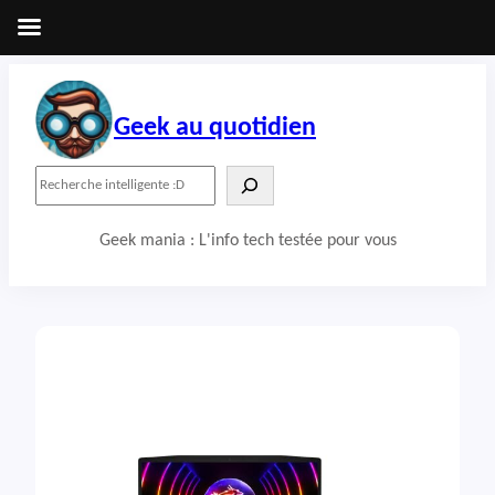
Aller
au
contenu
Geek au quotidien
R
e
c
Geek mania : L'info tech testée pour vous
h
e
r
c
h
e
r