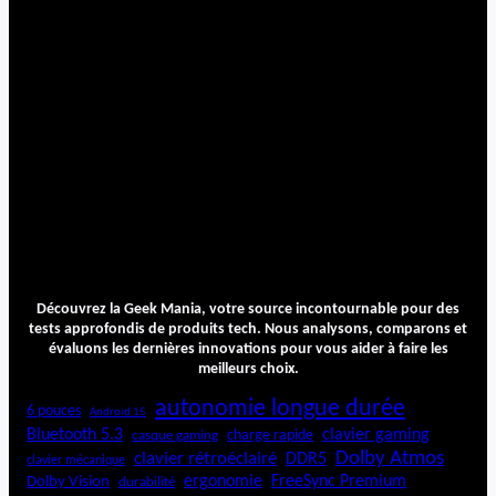
Découvrez la Geek Mania, votre source incontournable pour des
tests approfondis de produits tech. Nous analysons, comparons et
évaluons les dernières innovations pour vous aider à faire les
meilleurs choix.
autonomie longue durée
6 pouces
Android 15
Bluetooth 5.3
clavier gaming
charge rapide
casque gaming
Dolby Atmos
clavier rétroéclairé
DDR5
clavier mécanique
ergonomie
FreeSync Premium
Dolby Vision
durabilité