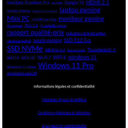
HDMI 2.1
FreeSync Premium Pro
Google TV
gaming
laptop gaming
home cinéma
laptop bureautique
Mini PC
moniteur gaming
mini PC gaming
PCIe 5.0
PC portable gamer
PC compact
rapport qualité-prix
réduction de bruit active
SSD 512 Go
souris gaming
rétroéclairage RGB
SSD NVMe
Thunderbolt 4
SSD PCIe 4.0
test produit
windows 11
WiFi 6
Wi-Fi 6E
Wi-Fi 7
Wi-Fi 6
Windows 11 Pro
Windows 11 Home
écouteurs sans fil
Informations légales et confidentialité
Mentions légales simplifiées
Conditions générales d’utilisation
Anonymat et confidentialité