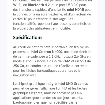
La connectivité est bien pensée avec la présence du
Wi-Fi
, du
Bluetooth 4.2
, d’un port
USB 3.0
pour
des transferts rapides, d’une sortie
mini HDMI
pour
la connexion à un écran externe, et d’un lecteur de
cartes
TF
pour étendre le stockage. Ces
fonctionnalités répondent aux besoins essentiels de
la plupart des utilisateurs en mobilité.
Spécifications
Au cœur de cet ordinateur portable, on trouve un
processeur
Intel Celeron N4000
, une puce d’entrée
de gamme cadencée à 1,1 GHz (jusqu’à 2,6 GHz en
mode Turbo). Associé à
6 Go de RAM
et un
SSD de
256 Go
, ce combo assure une réactivité correcte
pour les tâches bureautiques courantes et la
navigation web.
Le chipset graphique intégré
Intel UHD Graphics
permet de gérer l’affichage Full HD et les tâches
graphiques légères, mais ne convient pas aux
applications gourmandes ou aux jeux récents.
L’autonomie, bien que non spécifiée par le