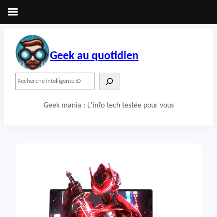
Aller
au
contenu
Geek au quotidien
R
e
c
Geek mania : L'info tech testée pour vous
h
e
r
c
h
e
r