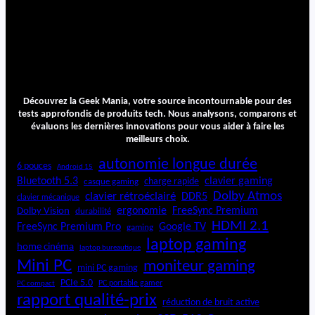
Découvrez la Geek Mania, votre source incontournable pour des
tests approfondis de produits tech. Nous analysons, comparons et
évaluons les dernières innovations pour vous aider à faire les
meilleurs choix.
autonomie longue durée
6 pouces
Android 15
Bluetooth 5.3
clavier gaming
charge rapide
casque gaming
Dolby Atmos
clavier rétroéclairé
DDR5
clavier mécanique
ergonomie
FreeSync Premium
Dolby Vision
durabilité
HDMI 2.1
FreeSync Premium Pro
Google TV
gaming
laptop gaming
home cinéma
laptop bureautique
Mini PC
moniteur gaming
mini PC gaming
PCIe 5.0
PC portable gamer
PC compact
rapport qualité-prix
réduction de bruit active