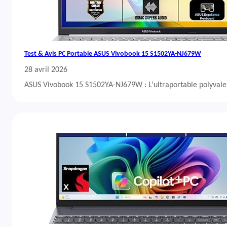
Test & Avis PC Portable ASUS Vivobook 15 S1502YA-NJ679W
28 avril 2026
ASUS Vivobook 15 S1502YA-NJ679W : L’ultraportable polyvalent