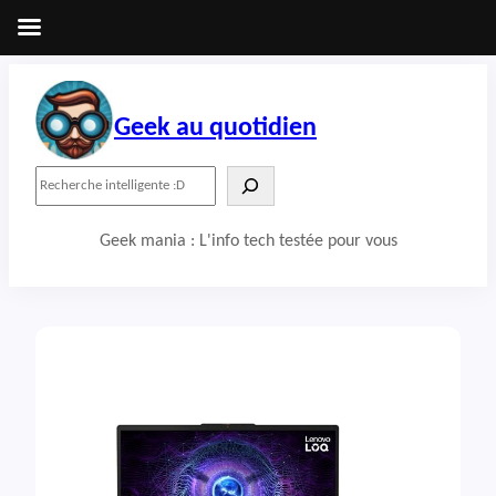
Aller
au
contenu
Geek au quotidien
R
e
c
Geek mania : L'info tech testée pour vous
h
e
r
c
h
e
r