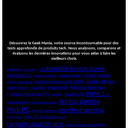
Découvrez la Geek Mania, votre source incontournable pour des
tests approfondis de produits tech. Nous analysons, comparons et
évaluons les dernières innovations pour vous aider à faire les
meilleurs choix.
autonomie longue durée
6 pouces
Android 15
Bluetooth 5.3
clavier gaming
charge rapide
casque gaming
Dolby Atmos
clavier rétroéclairé
DDR5
clavier mécanique
ergonomie
FreeSync Premium
Dolby Vision
durabilité
HDMI 2.1
FreeSync Premium Pro
Google TV
gaming
laptop gaming
home cinéma
laptop bureautique
Mini PC
moniteur gaming
mini PC gaming
PCIe 5.0
PC portable gamer
PC compact
rapport qualité-prix
réduction de bruit active