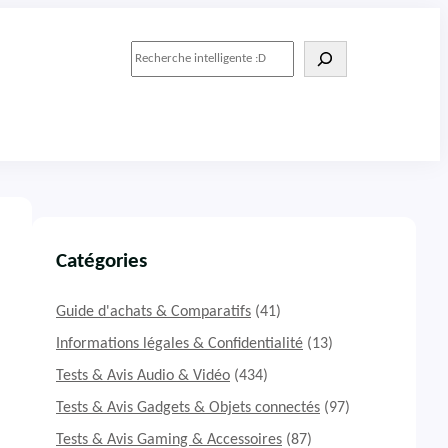
R
e
c
h
e
r
c
h
e
r
Catégories
Guide d'achats & Comparatifs
(41)
Informations légales & Confidentialité
(13)
Tests & Avis Audio & Vidéo
(434)
Tests & Avis Gadgets & Objets connectés
(97)
Tests & Avis Gaming & Accessoires
(87)