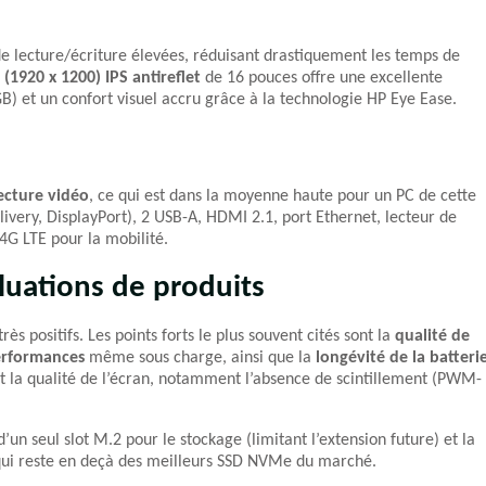
de lecture/écriture élevées, réduisant drastiquement les temps de
1920 x 1200) IPS antireflet
de 16 pouces offre une excellente
GB) et un confort visuel accru grâce à la technologie HP Eye Ease.
ecture vidéo
, ce qui est dans la moyenne haute pour un PC de cette
ivery, DisplayPort), 2 USB-A, HDMI 2.1, port Ethernet, lecteur de
 4G LTE pour la mobilité.
luations de produits
ès positifs. Les points forts le plus souvent cités sont la
qualité de
performances
même sous charge, ainsi que la
longévité de la batteri
et la qualité de l’écran, notamment l’absence de scintillement (PWM-
’un seul slot M.2 pour le stockage (limitant l’extension future) et la
qui reste en deçà des meilleurs SSD NVMe du marché.