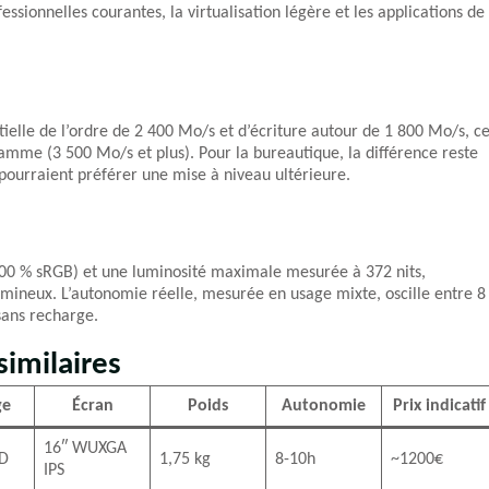
ssionnelles courantes, la virtualisation légère et les applications de
ielle de l’ordre de 2 400 Mo/s et d’écriture autour de 1 800 Mo/s, c
gamme (3 500 Mo/s et plus). Pour la bureautique, la différence reste
 pourraient préférer une mise à niveau ultérieure.
100 % sRGB) et une luminosité maximale mesurée à 372 nits,
mineux. L’autonomie réelle, mesurée en usage mixte, oscille entre 8
sans recharge.
imilaires
ge
Écran
Poids
Autonomie
Prix indicatif
16″ WUXGA
SD
1,75 kg
8-10h
~1200€
IPS