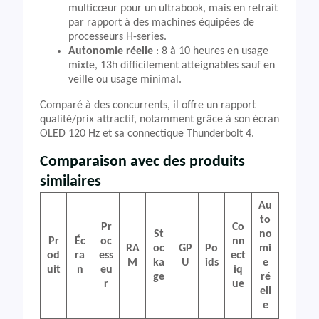
multicœur pour un ultrabook, mais en retrait
par rapport à des machines équipées de
processeurs H-series.
Autonomie réelle
: 8 à 10 heures en usage
mixte, 13h difficilement atteignables sauf en
veille ou usage minimal.
Comparé à des concurrents, il offre un rapport
qualité/prix attractif, notamment grâce à son écran
OLED 120 Hz et sa connectique Thunderbolt 4.
Comparaison avec des produits
similaires
Au
to
Pr
Co
St
no
Pr
Éc
oc
nn
RA
oc
GP
Po
mi
od
ra
ess
ect
M
ka
U
ids
e
uit
n
eu
iq
ge
ré
r
ue
ell
e