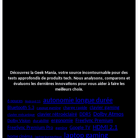
Découvrez la Geek Mania, votre source incontournable pour des
tests approfondis de produits tech. Nous analysons, comparons et
évaluons les dernières innovations pour vous aider à faire les
meilleurs choix.
autonomie longue durée
6 pouces
Android 15
Bluetooth 5.3
clavier gaming
charge rapide
casque gaming
Dolby Atmos
clavier rétroéclairé
DDR5
clavier mécanique
ergonomie
FreeSync Premium
Dolby Vision
durabilité
HDMI 2.1
FreeSync Premium Pro
Google TV
gaming
laptop gaming
home cinéma
laptop bureautique