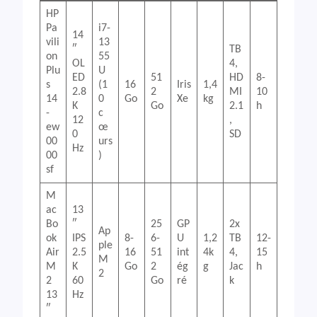
HP
Pa
i7-
14
vili
13
″
TB
on
55
OL
4,
Plu
U
ED
51
HD
8-
s
(1
16
Iris
1,4
2.8
2
MI
10
14
0
Go
Xe
kg
K
Go
2.1
h
-
c
12
,
ew
œ
0
SD
00
urs
Hz
00
)
sf
M
ac
13
Bo
″
25
GP
2x
Ap
ok
IPS
8-
6-
U
1,2
TB
12-
ple
Air
2.5
16
51
int
4k
4,
15
M
M
K
Go
2
ég
g
Jac
h
2
2
60
Go
ré
k
13
Hz
″