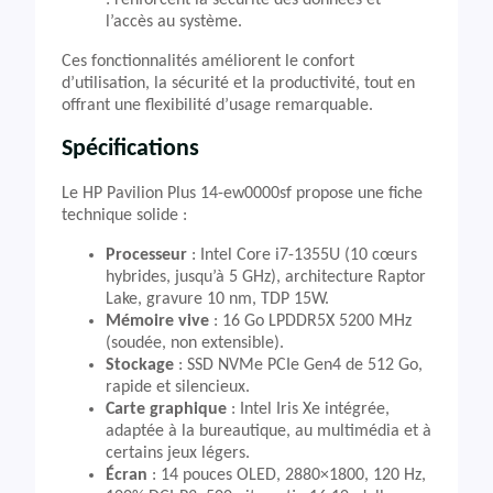
: renforcent la sécurité des données et
l’accès au système.
Ces fonctionnalités améliorent le confort
d’utilisation, la sécurité et la productivité, tout en
offrant une flexibilité d’usage remarquable.
Spécifications
Le HP Pavilion Plus 14-ew0000sf propose une fiche
technique solide :
Processeur
: Intel Core i7-1355U (10 cœurs
hybrides, jusqu’à 5 GHz), architecture Raptor
Lake, gravure 10 nm, TDP 15W.
Mémoire vive
: 16 Go LPDDR5X 5200 MHz
(soudée, non extensible).
Stockage
: SSD NVMe PCIe Gen4 de 512 Go,
rapide et silencieux.
Carte graphique
: Intel Iris Xe intégrée,
adaptée à la bureautique, au multimédia et à
certains jeux légers.
Écran
: 14 pouces OLED, 2880×1800, 120 Hz,