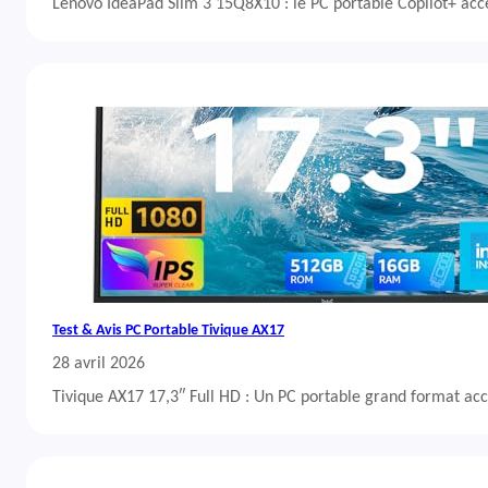
Lenovo IdeaPad Slim 3 15Q8X10 : le PC portable Copilot+ acc
Test & Avis PC Portable Tivique AX17
28 avril 2026
Tivique AX17 17,3″ Full HD : Un PC portable grand format acc