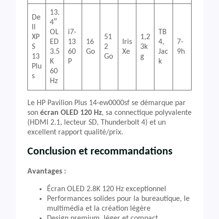
13.
De
4″
ll
OL
i7-
TB
XP
51
1,2
ED
13
16
Iris
4,
7-
S
2
3k
3.5
60
Go
Xe
Jac
9h
13
Go
g
K
P
k
Plu
60
s
Hz
Le HP Pavilion Plus 14-ew0000sf se démarque par
son
écran OLED 120 Hz
, sa connectique polyvalente
(HDMI 2.1, lecteur SD, Thunderbolt 4) et un
excellent rapport qualité/prix.
Conclusion et recommandations
Avantages :
Écran OLED 2.8K 120 Hz exceptionnel
Performances solides pour la bureautique, le
multimédia et la création légère
Design premium, léger et compact