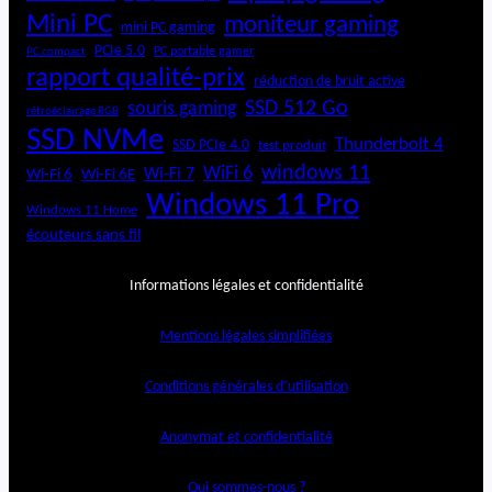
Mini PC
moniteur gaming
mini PC gaming
PCIe 5.0
PC portable gamer
PC compact
rapport qualité-prix
réduction de bruit active
SSD 512 Go
souris gaming
rétroéclairage RGB
SSD NVMe
Thunderbolt 4
SSD PCIe 4.0
test produit
windows 11
WiFi 6
Wi-Fi 6E
Wi-Fi 7
Wi-Fi 6
Windows 11 Pro
Windows 11 Home
écouteurs sans fil
Informations légales et confidentialité
Mentions légales simplifiées
Conditions générales d’utilisation
Anonymat et confidentialité
Qui sommes-nous ?