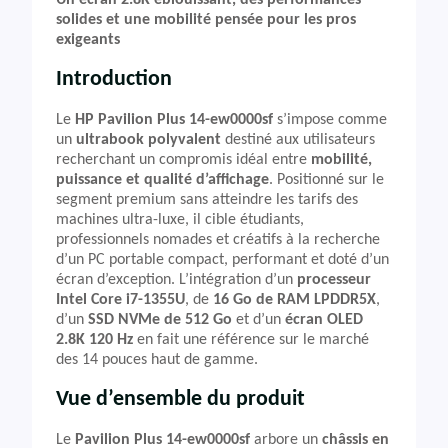
Un écran 2.8K éblouissant, des performances
solides et une mobilité pensée pour les pros
exigeants
Introduction
Le
HP Pavilion Plus 14-ew0000sf
s’impose comme
un
ultrabook polyvalent
destiné aux utilisateurs
recherchant un compromis idéal entre
mobilité,
puissance et qualité d’affichage
. Positionné sur le
segment premium sans atteindre les tarifs des
machines ultra-luxe, il cible étudiants,
professionnels nomades et créatifs à la recherche
d’un PC portable compact, performant et doté d’un
écran d’exception. L’intégration d’un
processeur
Intel Core i7-1355U
, de
16 Go de RAM LPDDR5X
,
d’un
SSD NVMe de 512 Go
et d’un
écran OLED
2.8K 120 Hz
en fait une référence sur le marché
des 14 pouces haut de gamme.
Vue d’ensemble du produit
Le
Pavilion Plus 14-ew0000sf
arbore un
châssis en