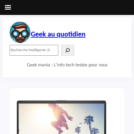
Aller
au
contenu
Geek au quotidien
R
e
c
Geek mania : L'info tech testée pour vous
h
e
r
c
h
e
r