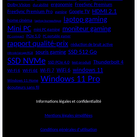
ergonomie
FreeSync Premium
Dolby Vision
durabilité
HDMI 2.1
FreeSync Premium Pro
Google TV
gaming
laptop gaming
home cinéma
laptop bureautique
Mini PC
moniteur gaming
mini PC gaming
PCIe 5.0
PC portable gamer
PC compact
rapport qualité-prix
réduction de bruit active
SSD 512 Go
souris gaming
rétroéclairage RGB
SSD NVMe
Thunderbolt 4
SSD PCIe 4.0
test produit
windows 11
WiFi 6
Wi-Fi 6E
Wi-Fi 7
Wi-Fi 6
Windows 11 Pro
Windows 11 Home
écouteurs sans fil
Informations légales et confidentialité
Mentions légales simplifiées
Conditions générales d’utilisation