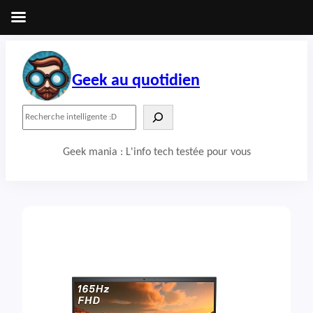
Aller
au
contenu
Geek au quotidien
R
e
c
Geek mania : L'info tech testée pour vous
h
e
r
c
h
e
r