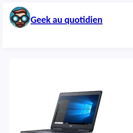
Aller
au
contenu
Geek au quotidien