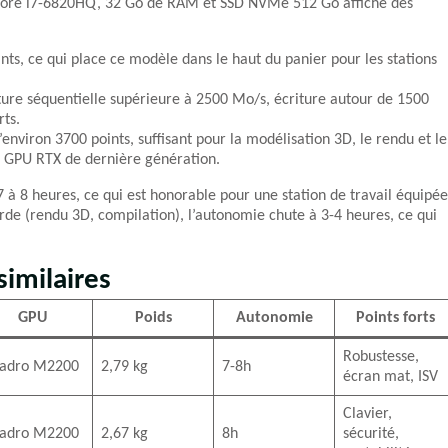
el Core i7-6820HQ, 32 Go de RAM et SSD NVMe 512 Go affiche des
ts, ce qui place ce modèle dans le haut du panier pour les stations
cture séquentielle supérieure à 2500 Mo/s, écriture autour de 1500
ts.
d’environ 3700 points, suffisant pour la modélisation 3D, le rendu et le
x GPU RTX de dernière génération.
 à 8 heures, ce qui est honorable pour une station de travail équipée
de (rendu 3D, compilation), l’autonomie chute à 3-4 heures, ce qui
imilaires
GPU
Poids
Autonomie
Points forts
Robustesse,
adro M2200
2,79 kg
7-8h
écran mat, ISV
Clavier,
adro M2200
2,67 kg
8h
sécurité,