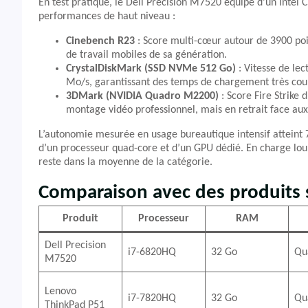
En test pratique, le Dell Precision M7520 équipé d’un Int
performances de haut niveau :
Cinebench R23
: Score multi-cœur autour de 3900 poin
de travail mobiles de sa génération.
CrystalDiskMark (SSD NVMe 512 Go)
: Vitesse de le
Mo/s, garantissant des temps de chargement très cour
3DMark (NVIDIA Quadro M2200)
: Score Fire Strike 
montage vidéo professionnel, mais en retrait face au
L’autonomie mesurée en usage bureautique intensif atteint 7
d’un processeur quad-core et d’un GPU dédié. En charge lour
reste dans la moyenne de la catégorie.
Comparaison avec des produits s
Produit
Processeur
RAM
Dell Precision
i7-6820HQ
32 Go
Qu
M7520
Lenovo
i7-7820HQ
32 Go
Qu
ThinkPad P51