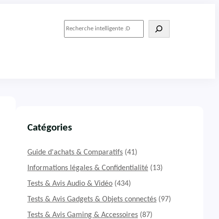
R
e
c
h
e
r
c
h
e
r
Catégories
Guide d'achats & Comparatifs
(41)
Informations légales & Confidentialité
(13)
Tests & Avis Audio & Vidéo
(434)
Tests & Avis Gadgets & Objets connectés
(97)
Tests & Avis Gaming & Accessoires
(87)