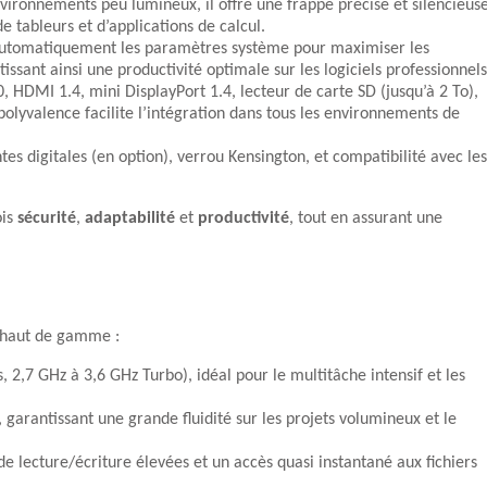
nvironnements peu lumineux, il offre une frappe précise et silencieuse
e tableurs et d’applications de calcul.
e automatiquement les paramètres système pour maximiser les
issant ainsi une productivité optimale sur les logiciels professionnels
, HDMI 1.4, mini DisplayPort 1.4, lecteur de carte SD (jusqu’à 2 To),
polyvalence facilite l’intégration dans tous les environnements de
es digitales (en option), verrou Kensington, et compatibilité avec les
ois
sécurité
,
adaptabilité
et
productivité
, tout en assurant une
n haut de gamme :
 2,7 GHz à 3,6 GHz Turbo), idéal pour le multitâche intensif et les
 garantissant une grande fluidité sur les projets volumineux et le
e lecture/écriture élevées et un accès quasi instantané aux fichiers