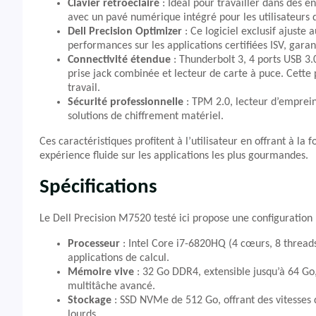
Clavier rétroéclairé
: Idéal pour travailler dans des e
avec un pavé numérique intégré pour les utilisateurs d
Dell Precision Optimizer
: Ce logiciel exclusif ajust
performances sur les applications certifiées ISV, garant
Connectivité étendue
: Thunderbolt 3, 4 ports USB 3.0
prise jack combinée et lecteur de carte à puce. Cette 
travail.
Sécurité professionnelle
: TPM 2.0, lecteur d’empreint
solutions de chiffrement matériel.
Ces caractéristiques profitent à l’utilisateur en offrant à la f
expérience fluide sur les applications les plus gourmandes.
Spécifications
Le Dell Precision M7520 testé ici propose une configuratio
Processeur
: Intel Core i7-6820HQ (4 cœurs, 8 threads,
applications de calcul.
Mémoire vive
: 32 Go DDR4, extensible jusqu’à 64 Go,
multitâche avancé.
Stockage
: SSD NVMe de 512 Go, offrant des vitesses d
lourds.