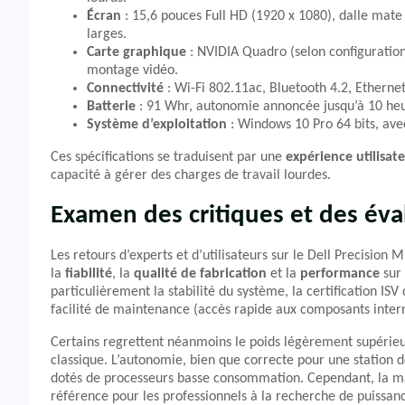
Écran
: 15,6 pouces Full HD (1920 x 1080), dalle mate a
larges.
Carte graphique
: NVIDIA Quadro (selon configuratio
montage vidéo.
Connectivité
: Wi-Fi 802.11ac, Bluetooth 4.2, Etherne
Batterie
: 91 Whr, autonomie annoncée jusqu’à 10 heure
Système d’exploitation
: Windows 10 Pro 64 bits, ave
Ces spécifications se traduisent par une
expérience utilisate
capacité à gérer des charges de travail lourdes.
Examen des critiques et des éva
Les retours d’experts et d’utilisateurs sur le Dell Precision 
la
fiabilité
, la
qualité de fabrication
et la
performance
sur 
particulièrement la stabilité du système, la certification ISV 
facilité de maintenance (accès rapide aux composants inter
Certains regrettent néanmoins le poids légèrement supérieur
classique. L’autonomie, bien que correcte pour une station de
dotés de processeurs basse consommation. Cependant, la maj
référence pour les professionnels à la recherche de puissance