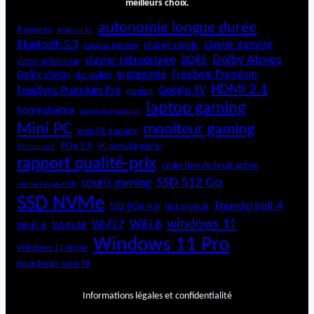
meilleurs choix.
autonomie longue durée
6 pouces
Android 15
Bluetooth 5.3
clavier gaming
charge rapide
casque gaming
Dolby Atmos
clavier rétroéclairé
DDR5
clavier mécanique
ergonomie
FreeSync Premium
Dolby Vision
durabilité
HDMI 2.1
FreeSync Premium Pro
Google TV
gaming
laptop gaming
home cinéma
laptop bureautique
Mini PC
moniteur gaming
mini PC gaming
PCIe 5.0
PC portable gamer
PC compact
rapport qualité-prix
réduction de bruit active
SSD 512 Go
souris gaming
rétroéclairage RGB
SSD NVMe
Thunderbolt 4
SSD PCIe 4.0
test produit
windows 11
WiFi 6
Wi-Fi 6E
Wi-Fi 7
Wi-Fi 6
Windows 11 Pro
Windows 11 Home
écouteurs sans fil
Informations légales et confidentialité