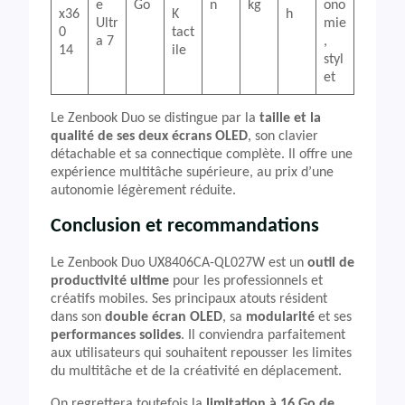
e
Go
n
kg
ono
x36
K
h
Ultr
mie
0
tact
a 7
,
14
ile
styl
et
Le Zenbook Duo se distingue par la
taille et la
qualité de ses deux écrans OLED
, son clavier
détachable et sa connectique complète. Il offre une
expérience multitâche supérieure, au prix d’une
autonomie légèrement réduite.
Conclusion et recommandations
Le Zenbook Duo UX8406CA-QL027W est un
outil de
productivité ultime
pour les professionnels et
créatifs mobiles. Ses principaux atouts résident
dans son
double écran OLED
, sa
modularité
et ses
performances solides
. Il conviendra parfaitement
aux utilisateurs qui souhaitent repousser les limites
du multitâche et de la créativité en déplacement.
On regrettera toutefois la
limitation à 16 Go de