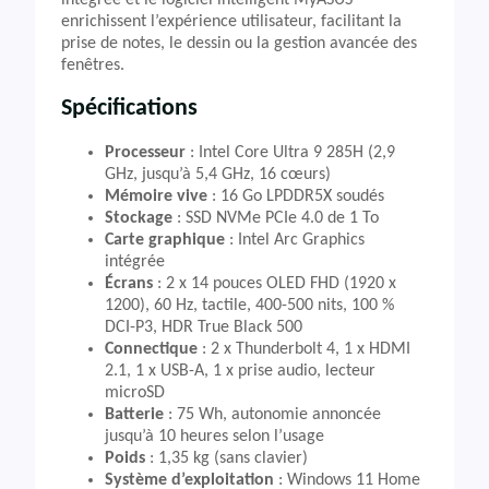
intégrée et le logiciel intelligent MyASUS
enrichissent l’expérience utilisateur, facilitant la
prise de notes, le dessin ou la gestion avancée des
fenêtres.
Spécifications
Processeur
: Intel Core Ultra 9 285H (2,9
GHz, jusqu’à 5,4 GHz, 16 cœurs)
Mémoire vive
: 16 Go LPDDR5X soudés
Stockage
: SSD NVMe PCIe 4.0 de 1 To
Carte graphique
: Intel Arc Graphics
intégrée
Écrans
: 2 x 14 pouces OLED FHD (1920 x
1200), 60 Hz, tactile, 400-500 nits, 100 %
DCI-P3, HDR True Black 500
Connectique
: 2 x Thunderbolt 4, 1 x HDMI
2.1, 1 x USB-A, 1 x prise audio, lecteur
microSD
Batterie
: 75 Wh, autonomie annoncée
jusqu’à 10 heures selon l’usage
Poids
: 1,35 kg (sans clavier)
Système d’exploitation
: Windows 11 Home