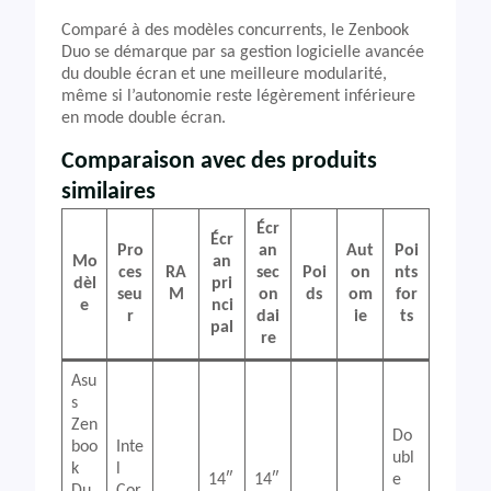
Comparé à des modèles concurrents, le Zenbook
Duo se démarque par sa gestion logicielle avancée
du double écran et une meilleure modularité,
même si l’autonomie reste légèrement inférieure
en mode double écran.
Comparaison avec des produits
similaires
Écr
Écr
Pro
an
Aut
Poi
Mo
an
ces
RA
sec
Poi
on
nts
dèl
pri
seu
M
on
ds
om
for
e
nci
r
dai
ie
ts
pal
re
Asu
s
Zen
Do
boo
Inte
ubl
k
l
14″
14″
e