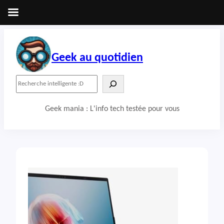
Aller
au
contenu
Geek au quotidien
R
e
c
Geek mania : L'info tech testée pour vous
h
e
r
c
h
e
r