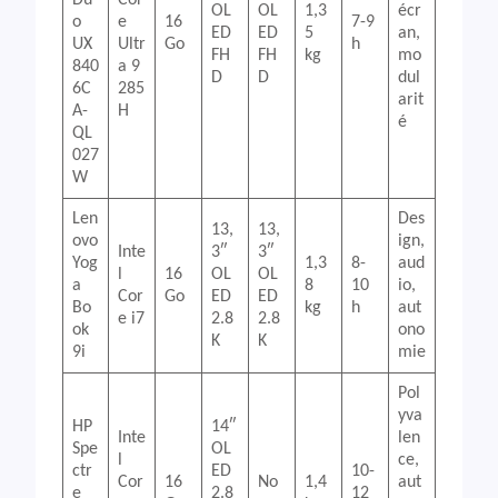
Du
Cor
OL
OL
1,3
écr
o
e
16
7-9
ED
ED
5
an,
UX
Ultr
Go
h
FH
FH
kg
mo
840
a 9
D
D
dul
6C
285
arit
A-
H
é
QL
027
W
Len
Des
13,
13,
ovo
ign,
Inte
3″
3″
Yog
1,3
8-
aud
l
16
OL
OL
a
8
10
io,
Cor
Go
ED
ED
Bo
kg
h
aut
e i7
2.8
2.8
ok
ono
K
K
9i
mie
Pol
yva
HP
14″
Inte
len
Spe
OL
l
ce,
ctr
ED
10-
Cor
16
No
1,4
aut
e
2.8
12