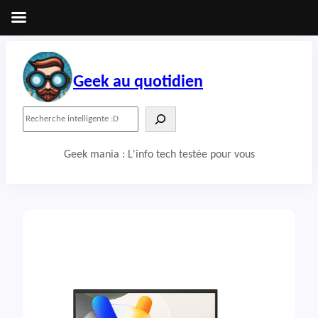
Aller
au
contenu
Geek au quotidien
R
e
c
Geek mania : L'info tech testée pour vous
h
e
r
c
h
e
r