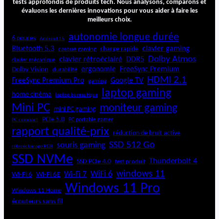
tests approfondis de produits tech. Nous analysons, comparons et
évaluons les dernières innovations pour vous aider à faire les
meilleurs choix.
autonomie longue durée
6 pouces
Android 15
Bluetooth 5.3
clavier gaming
charge rapide
casque gaming
Dolby Atmos
clavier rétroéclairé
DDR5
clavier mécanique
ergonomie
FreeSync Premium
Dolby Vision
durabilité
HDMI 2.1
FreeSync Premium Pro
Google TV
gaming
laptop gaming
home cinéma
laptop bureautique
Mini PC
moniteur gaming
mini PC gaming
PCIe 5.0
PC portable gamer
PC compact
rapport qualité-prix
réduction de bruit active
SSD 512 Go
souris gaming
rétroéclairage RGB
SSD NVMe
Thunderbolt 4
SSD PCIe 4.0
test produit
windows 11
WiFi 6
Wi-Fi 6E
Wi-Fi 7
Wi-Fi 6
Windows 11 Pro
Windows 11 Home
écouteurs sans fil