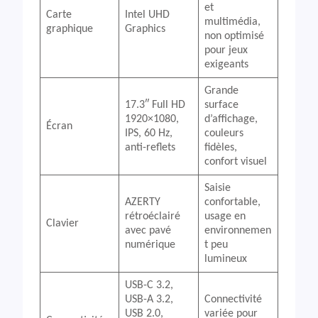
et
Carte
Intel UHD
multimédia,
graphique
Graphics
non optimisé
pour jeux
exigeants
Grande
17.3″ Full HD
surface
1920×1080,
d’affichage,
Écran
IPS, 60 Hz,
couleurs
anti-reflets
fidèles,
confort visuel
Saisie
AZERTY
confortable,
rétroéclairé
usage en
Clavier
avec pavé
environnemen
numérique
t peu
lumineux
USB-C 3.2,
USB-A 3.2,
Connectivité
USB 2.0,
variée pour