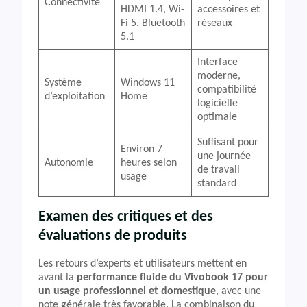
Connectivité
HDMI 1.4, Wi-
accessoires et
Fi 5, Bluetooth
réseaux
5.1
Interface
moderne,
Système
Windows 11
compatibilité
d’exploitation
Home
logicielle
optimale
Suffisant pour
Environ 7
une journée
Autonomie
heures selon
de travail
usage
standard
Examen des critiques et des
évaluations de produits
Les retours d’experts et utilisateurs mettent en
avant la
performance fluide du Vivobook 17 pour
un usage professionnel et domestique
, avec une
note générale très favorable. La combinaison du