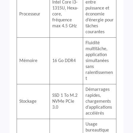
Intel Core i3-
entre
1315U, Hexa-
puissance et
Processeur
core,
économie
fréquence
d’énergie pour
max 4.5 GHz
tâches
courantes
Fluidité
multitâche,
application
Mémoire
16 Go DDR4
simultanées
sans
ralentissemen
t
Démarrages
SSD 1 To M.2
rapides,
Stockage
NVMe PCIe
chargements
3.0
d’applications
accélérés
Usage
bureautique