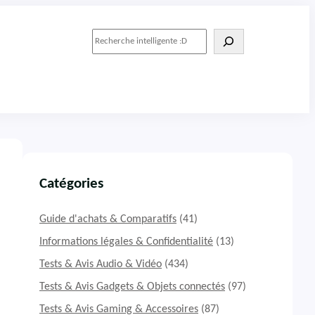
R
e
c
h
e
r
c
h
e
r
Catégories
Guide d'achats & Comparatifs
(41)
Informations légales & Confidentialité
(13)
Tests & Avis Audio & Vidéo
(434)
Tests & Avis Gadgets & Objets connectés
(97)
Tests & Avis Gaming & Accessoires
(87)