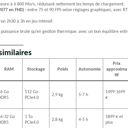
rieure à 6 800 Mo/s, réduisant nettement les temps de chargement.
2077 en FHD)
: entre 75 et 90 FPS selon réglages graphiques, avec RT
on 2h30 à 3h en jeu intensif.
n puissance brute qu’en gestion thermique, avec un bon équilibre entr
imilaires
Prix
RAM
Stockage
Poids
Autonomie
approxima
tif
16 Go
512 Go
1499-1699
2,9 kg
5-7 h
DDR5
PCIe4.0
€
16-32 Go
1 To
1899 € et
2,8 kg
4-5 h
DDR5
PCIe4.0
plus