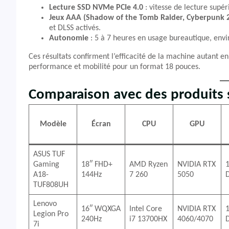
Lecture SSD NVMe PCIe 4.0
: vitesse de lecture supé
Jeux AAA (Shadow of the Tomb Raider, Cyberpunk 
et DLSS activés.
Autonomie
: 5 à 7 heures en usage bureautique, envir
Ces résultats confirment l’efficacité de la machine autant e
performance et mobilité pour un format 18 pouces.
Comparaison avec des produits s
Modèle
Écran
CPU
GPU
ASUS TUF
Gaming
18″ FHD+
AMD Ryzen
NVIDIA RTX
A18-
144Hz
7 260
5050
TUF808UH
Lenovo
16″ WQXGA
Intel Core
NVIDIA RTX
Legion Pro
240Hz
i7 13700HX
4060/4070
7i