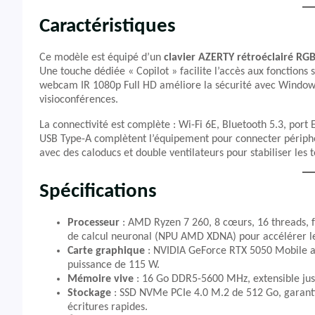
Caractéristiques
Ce modèle est équipé d’un
clavier AZERTY rétroéclairé RG
Une touche dédiée « Copilot » facilite l’accès aux fonctions 
webcam IR 1080p Full HD améliore la sécurité avec Windows 
visioconférences.
La connectivité est complète : Wi-Fi 6E, Bluetooth 5.3, port
USB Type-A complètent l’équipement pour connecter périphé
avec des caloducs et double ventilateurs pour stabiliser les
Spécifications
Processeur
: AMD Ryzen 7 260, 8 cœurs, 16 threads, f
de calcul neuronal (NPU AMD XDNA) pour accélérer les 
Carte graphique
: NVIDIA GeForce RTX 5050 Mobile 
puissance de 115 W.
Mémoire vive
: 16 Go DDR5-5600 MHz, extensible jus
Stockage
: SSD NVMe PCIe 4.0 M.2 de 512 Go, garantis
écritures rapides.