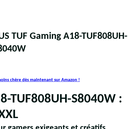
ASUS TUF Gaming A18-TUF808UH-
8040W
 moins chère dès maintenant sur Amazon !
18-TUF808UH-S8040W :
 XXL
 gamers exigeants et créatifs