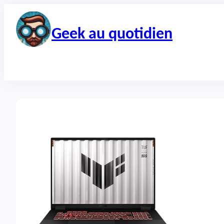
Aller
au
contenu
Geek au quotidien