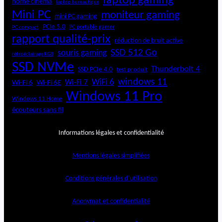
laptop gaming
home cinéma
laptop bureautique
Mini PC
moniteur gaming
mini PC gaming
PCIe 5.0
PC portable gamer
PC compact
rapport qualité-prix
réduction de bruit active
SSD 512 Go
souris gaming
rétroéclairage RGB
SSD NVMe
Thunderbolt 4
SSD PCIe 4.0
test produit
windows 11
WiFi 6
Wi-Fi 6E
Wi-Fi 7
Wi-Fi 6
Windows 11 Pro
Windows 11 Home
écouteurs sans fil
Informations légales et confidentialité
Mentions légales simplifiées
Conditions générales d’utilisation
Anonymat et confidentialité