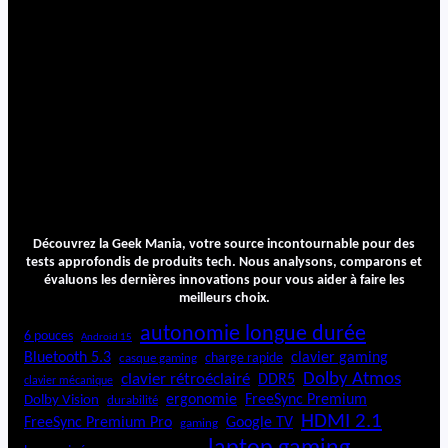
Découvrez la Geek Mania, votre source incontournable pour des
tests approfondis de produits tech. Nous analysons, comparons et
évaluons les dernières innovations pour vous aider à faire les
meilleurs choix.
autonomie longue durée
6 pouces
Android 15
Bluetooth 5.3
clavier gaming
charge rapide
casque gaming
Dolby Atmos
clavier rétroéclairé
DDR5
clavier mécanique
ergonomie
FreeSync Premium
Dolby Vision
durabilité
HDMI 2.1
FreeSync Premium Pro
Google TV
gaming