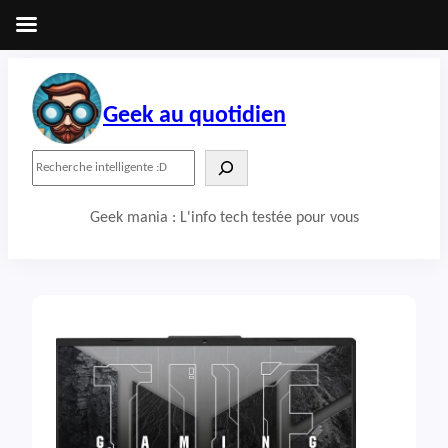
Aller
au
contenu
Geek au quotidien
R
e
c
Geek mania : L'info tech testée pour vous
h
e
r
c
h
e
r