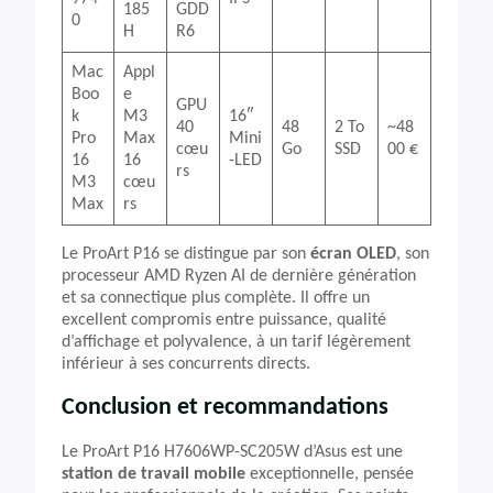
185
GDD
0
H
R6
Mac
Appl
Boo
e
GPU
k
M3
16″
40
48
2 To
~48
Pro
Max
Mini
cœu
Go
SSD
00 €
16
16
-LED
rs
M3
cœu
Max
rs
Le ProArt P16 se distingue par son
écran OLED
, son
processeur AMD Ryzen AI de dernière génération
et sa connectique plus complète. Il offre un
excellent compromis entre puissance, qualité
d’affichage et polyvalence, à un tarif légèrement
inférieur à ses concurrents directs.
Conclusion et recommandations
Le ProArt P16 H7606WP-SC205W d’Asus est une
station de travail mobile
exceptionnelle, pensée