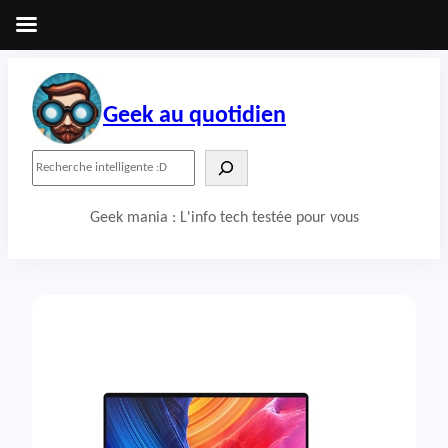
Aller
au
contenu
Geek au quotidien
R
e
c
Geek mania : L'info tech testée pour vous
h
e
r
c
h
e
r