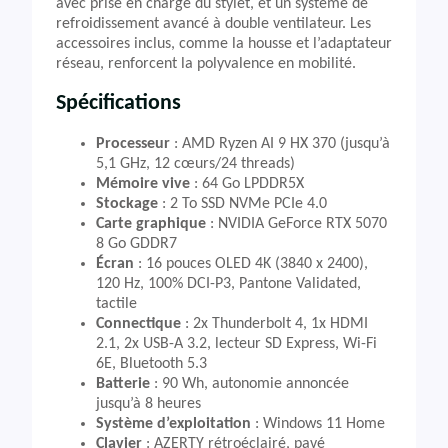
avec prise en charge du stylet, et un système de
refroidissement avancé à double ventilateur. Les
accessoires inclus, comme la housse et l’adaptateur
réseau, renforcent la polyvalence en mobilité.
Spécifications
Processeur
: AMD Ryzen AI 9 HX 370 (jusqu’à
5,1 GHz, 12 cœurs/24 threads)
Mémoire vive
: 64 Go LPDDR5X
Stockage
: 2 To SSD NVMe PCIe 4.0
Carte graphique
: NVIDIA GeForce RTX 5070
8 Go GDDR7
Écran
: 16 pouces OLED 4K (3840 x 2400),
120 Hz, 100% DCI-P3, Pantone Validated,
tactile
Connectique
: 2x Thunderbolt 4, 1x HDMI
2.1, 2x USB-A 3.2, lecteur SD Express, Wi-Fi
6E, Bluetooth 5.3
Batterie
: 90 Wh, autonomie annoncée
jusqu’à 8 heures
Système d’exploitation
: Windows 11 Home
Clavier
: AZERTY rétroéclairé, pavé