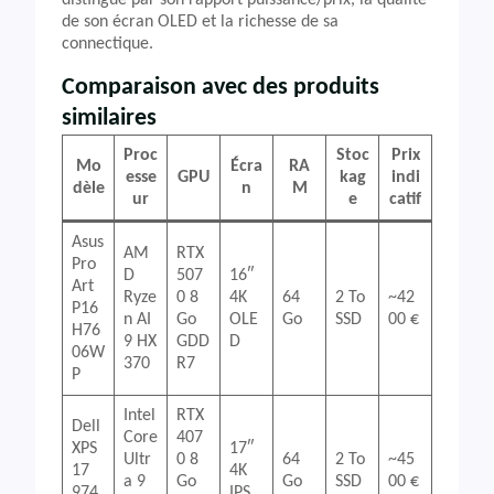
distingue par son rapport puissance/prix, la qualité
de son écran OLED et la richesse de sa
connectique.
Comparaison avec des produits
similaires
Proc
Stoc
Prix
Mo
Écra
RA
esse
GPU
kag
indi
dèle
n
M
ur
e
catif
Asus
AM
RTX
Pro
D
507
16″
Art
Ryze
0 8
4K
64
2 To
~42
P16
n AI
Go
OLE
Go
SSD
00 €
H76
9 HX
GDD
D
06W
370
R7
P
Intel
RTX
Dell
Core
407
XPS
17″
Ultr
0 8
64
2 To
~45
17
4K
a 9
Go
Go
SSD
00 €
974
IPS