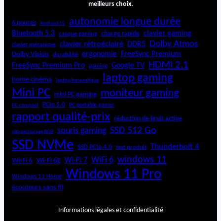
meilleurs choix.
autonomie longue durée
6 pouces
Android 15
Bluetooth 5.3
clavier gaming
charge rapide
casque gaming
Dolby Atmos
clavier rétroéclairé
DDR5
clavier mécanique
ergonomie
FreeSync Premium
Dolby Vision
durabilité
HDMI 2.1
FreeSync Premium Pro
Google TV
gaming
laptop gaming
home cinéma
laptop bureautique
Mini PC
moniteur gaming
mini PC gaming
PCIe 5.0
PC portable gamer
PC compact
rapport qualité-prix
réduction de bruit active
SSD 512 Go
souris gaming
rétroéclairage RGB
SSD NVMe
Thunderbolt 4
SSD PCIe 4.0
test produit
windows 11
WiFi 6
Wi-Fi 6E
Wi-Fi 7
Wi-Fi 6
Windows 11 Pro
Windows 11 Home
écouteurs sans fil
Informations légales et confidentialité