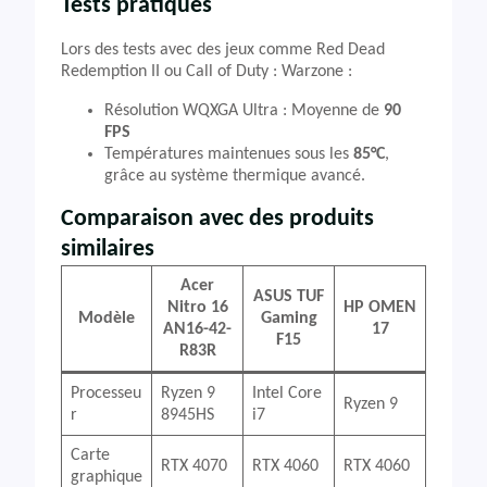
Tests pratiques
Lors des tests avec des jeux comme Red Dead
Redemption II ou Call of Duty : Warzone :
Résolution WQXGA Ultra : Moyenne de
90
FPS
Températures maintenues sous les
85°C
,
grâce au système thermique avancé.
Comparaison avec des produits
similaires
Acer
ASUS TUF
Nitro 16
HP OMEN
Modèle
Gaming
AN16-42-
17
F15
R83R
Processeu
Ryzen 9
Intel Core
Ryzen 9
r
8945HS
i7
Carte
RTX 4070
RTX 4060
RTX 4060
graphique