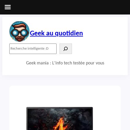
Aller
au
contenu
Geek au quotidien
R
e
c
Geek mania : L'info tech testée pour vous
h
e
r
c
h
e
r