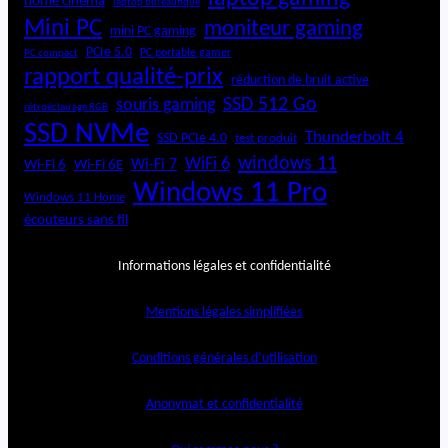
home cinéma
laptop bureautique
Mini PC
moniteur gaming
mini PC gaming
PCIe 5.0
PC portable gamer
PC compact
rapport qualité-prix
réduction de bruit active
SSD 512 Go
souris gaming
rétroéclairage RGB
SSD NVMe
Thunderbolt 4
SSD PCIe 4.0
test produit
windows 11
WiFi 6
Wi-Fi 6E
Wi-Fi 7
Wi-Fi 6
Windows 11 Pro
Windows 11 Home
écouteurs sans fil
Informations légales et confidentialité
Mentions légales simplifiées
Conditions générales d’utilisation
Anonymat et confidentialité