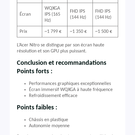
WQXGA
FHD IPS
FHD IPS
Écran
IPS (165
(144 Hz)
(144 Hz)
Hz)
Prix
~1 799 €
~1 350 €
~1 500 €
L’Acer Nitro se distingue par son écran haute
résolution et son GPU plus puissant.
Conclusion et recommandations
Points forts :
Performances graphiques exceptionnelles
Écran immersif WQXGA à haute fréquence
Refroidissement efficace
Points faibles :
Châssis en plastique
Autonomie moyenne