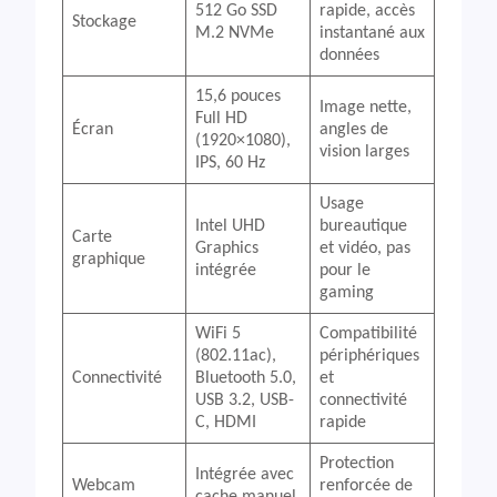
512 Go SSD
rapide, accès
Stockage
M.2 NVMe
instantané aux
données
15,6 pouces
Image nette,
Full HD
Écran
angles de
(1920×1080),
vision larges
IPS, 60 Hz
Usage
Intel UHD
bureautique
Carte
Graphics
et vidéo, pas
graphique
intégrée
pour le
gaming
WiFi 5
Compatibilité
(802.11ac),
périphériques
Connectivité
Bluetooth 5.0,
et
USB 3.2, USB-
connectivité
C, HDMI
rapide
Protection
Intégrée avec
Webcam
renforcée de