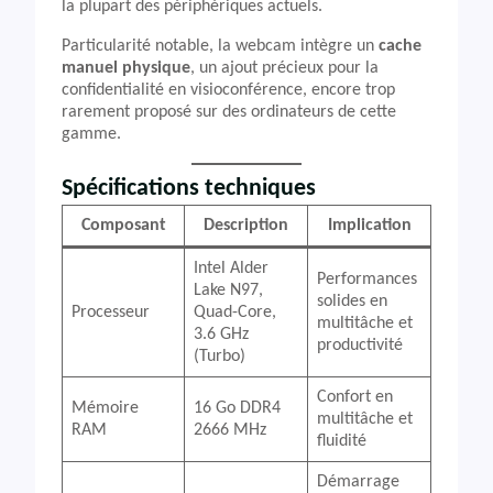
la plupart des périphériques actuels.
Particularité notable, la webcam intègre un
cache
manuel physique
, un ajout précieux pour la
confidentialité en visioconférence, encore trop
rarement proposé sur des ordinateurs de cette
gamme.
Spécifications techniques
Composant
Description
Implication
Intel Alder
Performances
Lake N97,
solides en
Processeur
Quad-Core,
multitâche et
3.6 GHz
productivité
(Turbo)
Confort en
Mémoire
16 Go DDR4
multitâche et
RAM
2666 MHz
fluidité
Démarrage