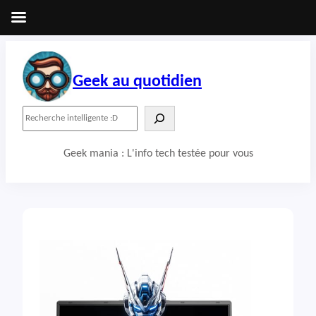
Aller
au
contenu
Geek au quotidien
R
e
c
Geek mania : L'info tech testée pour vous
h
e
r
c
h
e
r