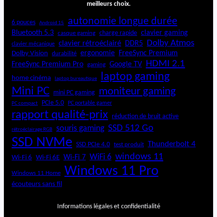
meilleurs choix.
autonomie longue durée
6 pouces
Android 15
Bluetooth 5.3
clavier gaming
charge rapide
casque gaming
Dolby Atmos
clavier rétroéclairé
DDR5
clavier mécanique
ergonomie
FreeSync Premium
Dolby Vision
durabilité
HDMI 2.1
FreeSync Premium Pro
Google TV
gaming
laptop gaming
home cinéma
laptop bureautique
Mini PC
moniteur gaming
mini PC gaming
PCIe 5.0
PC portable gamer
PC compact
rapport qualité-prix
réduction de bruit active
SSD 512 Go
souris gaming
rétroéclairage RGB
SSD NVMe
Thunderbolt 4
SSD PCIe 4.0
test produit
windows 11
WiFi 6
Wi-Fi 6E
Wi-Fi 7
Wi-Fi 6
Windows 11 Pro
Windows 11 Home
écouteurs sans fil
Informations légales et confidentialité