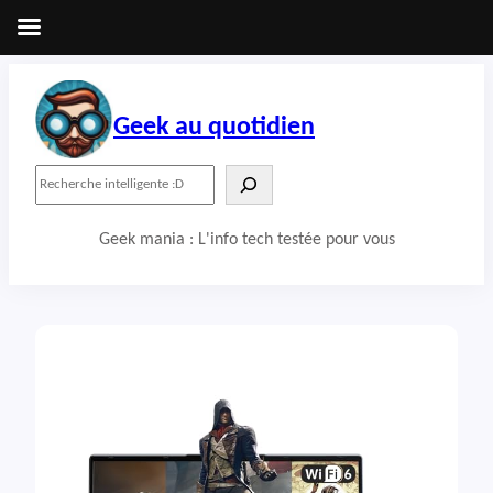
Aller
au
contenu
Geek au quotidien
R
e
c
Geek mania : L'info tech testée pour vous
h
e
r
c
h
e
r