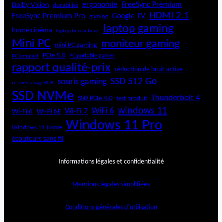
ergonomie
FreeSync Premium
Dolby Vision
durabilité
HDMI 2.1
FreeSync Premium Pro
Google TV
gaming
laptop gaming
home cinéma
laptop bureautique
Mini PC
moniteur gaming
mini PC gaming
PCIe 5.0
PC portable gamer
PC compact
rapport qualité-prix
réduction de bruit active
SSD 512 Go
souris gaming
rétroéclairage RGB
SSD NVMe
Thunderbolt 4
SSD PCIe 4.0
test produit
windows 11
WiFi 6
Wi-Fi 6E
Wi-Fi 7
Wi-Fi 6
Windows 11 Pro
Windows 11 Home
écouteurs sans fil
Informations légales et confidentialité
Mentions légales simplifiées
Conditions générales d’utilisation