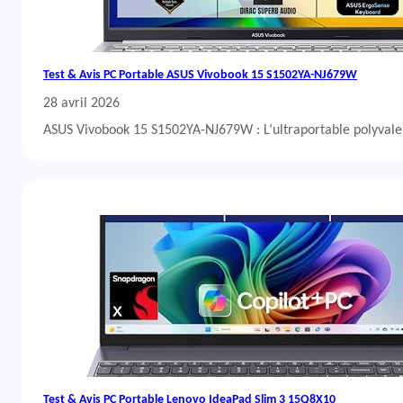
Test & Avis PC Portable ASUS Vivobook 15 S1502YA-NJ679W
28 avril 2026
ASUS Vivobook 15 S1502YA-NJ679W : L’ultraportable polyvalent
Test & Avis PC Portable Lenovo IdeaPad Slim 3 15Q8X10