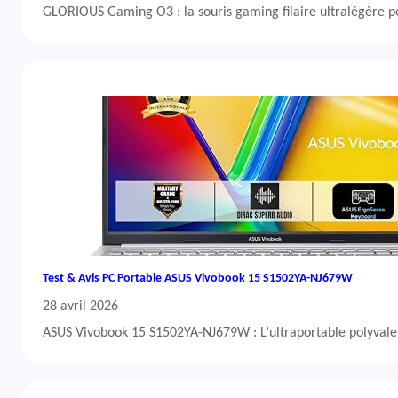
GLORIOUS Gaming O3 : la souris gaming filaire ultralégère 
Test & Avis PC Portable ASUS Vivobook 15 S1502YA-NJ679W
28 avril 2026
ASUS Vivobook 15 S1502YA-NJ679W : L’ultraportable polyvalent