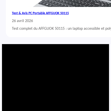
Test & Avis PC Portable AFFGUOK 50115
26 avril 2026
Test complet du AFFGUOK 50115 : un laptop accessible et po