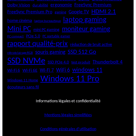
ergonomie
FreeSync Premium
Dolby Vision
durabilité
HDMI 2.1
FreeSync Premium Pro
Google TV
gaming
laptop gaming
home cinéma
laptop bureautique
Mini PC
moniteur gaming
mini PC gaming
PCIe 5.0
PC portable gamer
PC compact
rapport qualité-prix
réduction de bruit active
SSD 512 Go
souris gaming
rétroéclairage RGB
SSD NVMe
Thunderbolt 4
SSD PCIe 4.0
test produit
windows 11
WiFi 6
Wi-Fi 6E
Wi-Fi 7
Wi-Fi 6
Windows 11 Pro
Windows 11 Home
écouteurs sans fil
Informations légales et confidentialité
Mentions légales simplifiées
Conditions générales d’utilisation