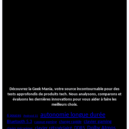
Découvrez la Geek Mania, votre source incontournable pour des
tests approfondis de produits tech. Nous analysons, comparons et
évaluons les dernières innovations pour vous aider à faire les
meilleurs choix.
autonomie longue durée
6 pouces
Android 15
Bluetooth 5.3
clavier gaming
charge rapide
casque gaming
Dolby Atmos
clavier rétroéclairé
DDR5
clavier mécanique