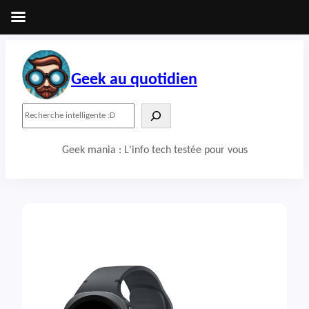
Aller
au
contenu
Geek au quotidien
R
e
c
Geek mania : L'info tech testée pour vous
h
e
r
c
h
e
r