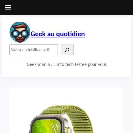
Aller
au
contenu
Geek au quotidien
R
e
c
Geek mania : L'info tech testée pour vous
h
e
r
c
h
e
r