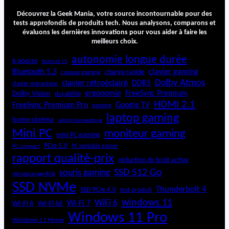
Découvrez la Geek Mania, votre source incontournable pour des
tests approfondis de produits tech. Nous analysons, comparons et
évaluons les dernières innovations pour vous aider à faire les
meilleurs choix.
autonomie longue durée
6 pouces
Android 15
Bluetooth 5.3
clavier gaming
charge rapide
casque gaming
Dolby Atmos
clavier rétroéclairé
DDR5
clavier mécanique
ergonomie
FreeSync Premium
Dolby Vision
durabilité
HDMI 2.1
FreeSync Premium Pro
Google TV
gaming
laptop gaming
home cinéma
laptop bureautique
Mini PC
moniteur gaming
mini PC gaming
PCIe 5.0
PC portable gamer
PC compact
rapport qualité-prix
réduction de bruit active
SSD 512 Go
souris gaming
rétroéclairage RGB
SSD NVMe
Thunderbolt 4
SSD PCIe 4.0
test produit
windows 11
WiFi 6
Wi-Fi 6E
Wi-Fi 7
Wi-Fi 6
Windows 11 Pro
Windows 11 Home