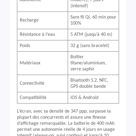
Autonomie
modéré), 7 jours
(intensif)
Sans fil Qi, 60 min pour
Recharge
100%
Résistance à l’eau
5 ATM (jusqu’à 40 m)
Poids
32 g (sans bracelet)
Boîtier
Matériaux
titane/aluminium,
verre saphir
Bluetooth 5.2, NFC,
Connectivité
GPS double bande
Compatibilité
iOS & Android
L’écran, avec sa densité de 347 ppp, surpasse la
plupart des concurrents et assure une finesse
d’affichage remarquable. La batterie de 400 mAh
permet une autonomie réelle de 4 jours en usage
intensif (always-on, suivi continu) et jusqu’à 10