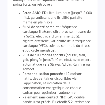
intelligentes et de capteurs avancés. Parmi les
points forts, on retrouve :
Écran AMOLED
ultra-lumineux (jusqu’à 3 000
nits), garantissant une lisibilité parfaite
même en plein soleil.
Suivi de santé complet
: fréquence
cardiaque TruSense ultra-précise, mesure de
la SpO2, électrocardiogramme (ECG),
rigidité artérielle, variabilité de la fréquence
cardiaque (VFC), suivi du sommeil, du stress
et du cycle menstruel.
Plus de 100 modes sportifs
(course, trail,
golf, plongée jusqu’à 40 m, etc.), avec export
automatique vers Strava, Adidas Running ou
Komoot.
Personnalisation poussée
: 12 cadrans
natifs, des centaines disponibles via
l’application, et indication de la
consommation énergétique de chaque
cadran pour optimiser l’autonomie.
Paiement sans contact NFC
, GPS double
bande ultra-précis, Bluetooth 5.2, résistance