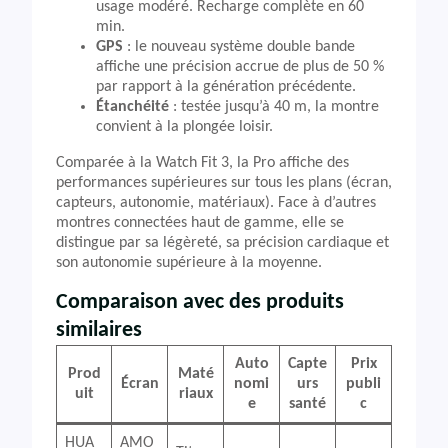
usage modéré. Recharge complète en 60
min.
GPS
: le nouveau système double bande
affiche une précision accrue de plus de 50 %
par rapport à la génération précédente.
Étanchéité
: testée jusqu’à 40 m, la montre
convient à la plongée loisir.
Comparée à la Watch Fit 3, la Pro affiche des
performances supérieures sur tous les plans (écran,
capteurs, autonomie, matériaux). Face à d’autres
montres connectées haut de gamme, elle se
distingue par sa légèreté, sa précision cardiaque et
son autonomie supérieure à la moyenne.
Comparaison avec des produits
similaires
Auto
Capte
Prix
Prod
Maté
Écran
nomi
urs
publi
uit
riaux
e
santé
c
HUA
AMO