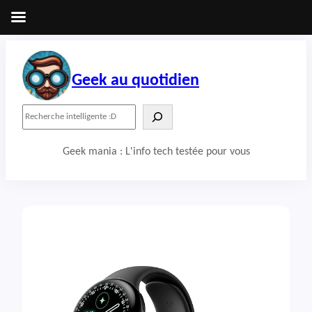
Aller
au
contenu
Geek au quotidien
R
e
c
Geek mania : L'info tech testée pour vous
h
e
r
c
h
e
r