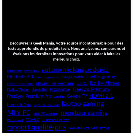
Découvrez la Geek Mania, votre source incontournable pour des
tests approfondis de produits tech. Nous analysons, comparons et
évaluons les dernières innovations pour vous aider à faire les
meilleurs choix.
autonomie longue durée
6 pouces
Android 15
Bluetooth 5.3
clavier gaming
charge rapide
casque gaming
Dolby Atmos
clavier rétroéclairé
DDR5
clavier mécanique
ergonomie
FreeSync Premium
Dolby Vision
durabilité
HDMI 2.1
FreeSync Premium Pro
Google TV
gaming
laptop gaming
home cinéma
laptop bureautique
Mini PC
moniteur gaming
mini PC gaming
PCIe 5.0
PC portable gamer
PC compact
rapport qualité-prix
réduction de bruit active